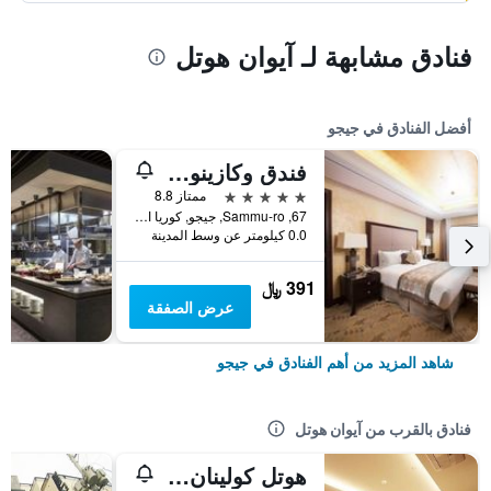
فنادق مشابهة لـ آيوان هوتل
أفضل الفنادق في جيجو
فندق وكازينو جيجو صن
5 نجوم
ممتاز 8.8
67, Sammu-ro, جيجو, كوريا الجنوبية
0.0 كيلومتر عن وسط المدينة
391 ﷼
عرض الصفقة
شاهد المزيد من أهم الفنادق في جيجو
فنادق بالقرب من آيوان هوتل
هوتل كولينان جيجو