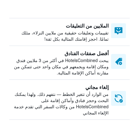
الملايين من التعليقات
تقييمات وتعليقات حقيقية من ملايين النزلاء، مثلك
تمامًا. احجز إقامتك المثالية بكل ثقة!
أفضل صفقات الفنادق
يبحث HotelsCombined في أكثر من 3 ملايين فندق
ومكان إقامة ويجمعهم في مكان واحد حتى تتمكن من
مقارنة أماكن الإقامة المثالية.
إلغاء مجاني
من الوارد أن تتغير الخطط — نتفهم ذلك. ولهذا يمكنك
البحث وحجز فنادق وأماكن إقامة على
HotelsCombined من وكالات السفر التي تقدم خدمة
الإلغاء المجاني