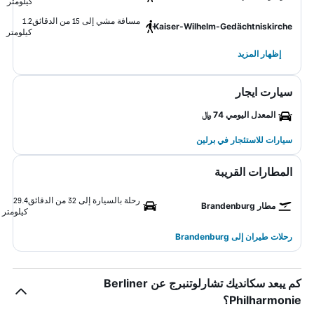
كيلومتر
مسافة مشي إلى 15 من الدقائق
1.2
Kaiser-Wilhelm-Gedächtniskirche
كيلومتر
إظهار المزيد
سيارت ايجار
المعدل اليومي 74 ﷼
سيارات للاستئجار في برلين
المطارات القريبة
رحلة بالسيارة إلى 32 من الدقائق
29.4
مطار Brandenburg
كيلومتر
رحلات طيران إلى Brandenburg
كم يبعد سكانديك تشارلوتنبرج عن Berliner
Philharmonie؟