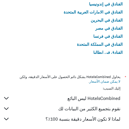
الفنادق في إندونيسيا
الفنادق في الامارات العربية المتحدة
الفنادق في البحرين
الفنادق في مصر
الفنادق في فرنسا
الفنادق في المملكة المتحدة
الفنادق في إيطاليا
الفنادق في تايلاند
*
يحاول HotelsCombined بشكل دائم الحصول على الأسعار الدقيقة، ولكن
لا يمكن ضمان الأسعار
.
إليك السبب:
HotelsCombined ليس البائع
نقوم بتجميع الكثير من البيانات لك
لماذا لا تكون الأسعار دقيقة بنسبة 100٪؟