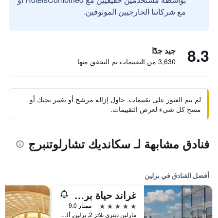
مع شركائنا الخارجيين الموثوقين.
8.3
جيد جدًا
3,630 من التقييمات تم التحقق منها
لم يتم العثور على تقييمات. حاول إزالة مرشح أو تغيير بحثك أو
مسح كل شيء لعرض التقييمات.
فنادق مشابهة لـ سكانديك تشارلوتنبرج
أفضل الفنادق في برلين
غراند حياة برلين
5 نجوم
ممتاز 9.0
مارلين ديتري بلاتز 2, برلين, ألمانيا