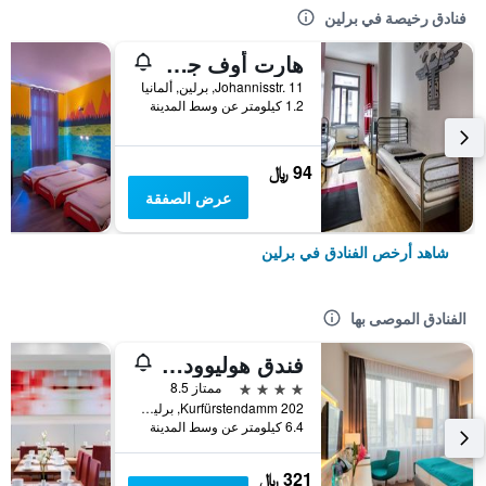
فنادق رخيصة في برلين
هارت أوف جولد هوستل برلين
Johannisstr. 11, برلين, ألمانيا
1.2 كيلومتر عن وسط المدينة
94 ﷼
عرض الصفقة
شاهد أرخص الفنادق في برلين
الفنادق الموصى بها
فندق هوليوود ميديا أم كورفورستيندام
4 نجوم
ممتاز 8.5
Kurfürstendamm 202, برلين, ألمانيا
6.4 كيلومتر عن وسط المدينة
321 ﷼