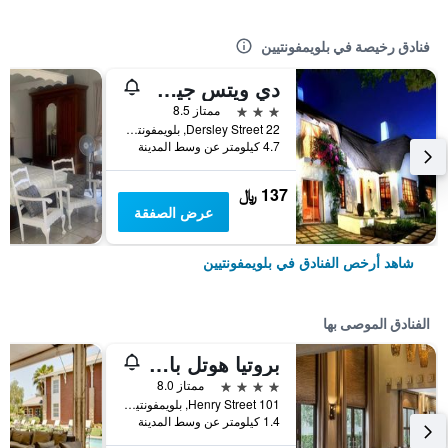
فنادق رخيصة في بلويمفونتيين
دي ويتس جيست هاوس
3 نجوم
ممتاز 8.5
22 Dersley Street, بلويمفونتيين, محافظة فري ستايت, جنوب أفريقيا
4.7 كيلومتر عن وسط المدينة
137 ﷼
عرض الصفقة
شاهد أرخص الفنادق في بلويمفونتيين
الفنادق الموصى بها
بروتيا هوتل باي ماريوت بلومفونتين ويلو ليك
4 نجوم
ممتاز 8.0
101 Henry Street, بلويمفونتيين, محافظة فري ستايت, جنوب أفريقيا
1.4 كيلومتر عن وسط المدينة