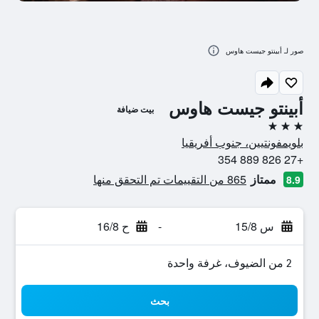
صور لـ أبينتو جيست هاوس
أبينتو جيست هاوس
بيت ضيافة
3 نجوم
بلويمفونتيين، جنوب أفريقيا
+27 826 889 354
ممتاز
865 من التقييمات تم التحقق منها
8.9
س 15/8
-
ح 16/8
2 من الضيوف، غرفة واحدة
بحث