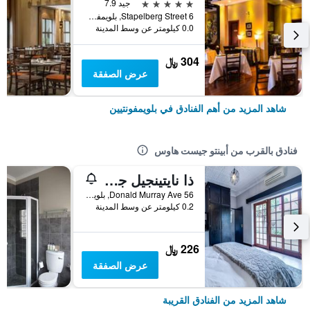
5 نجوم
جيد 7.9
6 Stapelberg Street, بلويمفونتيين, محافظة فري ستايت, جنوب أفريقيا
0.0 كيلومتر عن وسط المدينة
304 ﷼
عرض الصفقة
شاهد المزيد من أهم الفنادق في بلويمفونتيين
فنادق بالقرب من أبينتو جيست هاوس
ذا نايتينجيل جيست هاوس
56 Donald Murray Ave, بلويمفونتيين, محافظة فري ستايت, جنوب أفريقيا
0.2 كيلومتر عن وسط المدينة
226 ﷼
عرض الصفقة
شاهد المزيد من الفنادق القريبة