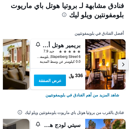
فنادق مشابهة لـ بروتيا هوتل باي ماريوت
بلومفونتين ويلو ليك
أفضل الفنادق في بلويمفونتيين
بريمير هوتل أنتا بوجا
5 نجوم
جيد 7.9
6 Stapelberg Street, بلويمفونتيين, محافظة فري ستايت, جنوب أفريقيا
0.0 كيلومتر عن وسط المدينة
336 ﷼
عرض الصفقة
شاهد المزيد من أهم الفنادق في بلويمفونتيين
فنادق بالقرب من بروتيا هوتل باي ماريوت بلومفونتين ويلو ليك
سيتي لودج هوتل بلويمفونتين