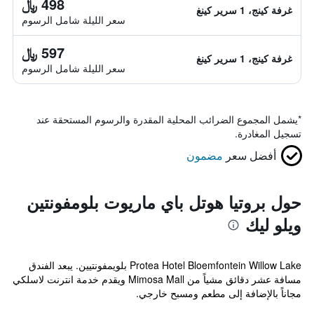
498 ﷼
غرفة كينج، 1 سرير كينغ
سعر الليلة شامل الرسوم
597 ﷼
غرفة كينج، 1 سرير كينغ
سعر الليلة شامل الرسوم
*
يشمل المجموع الضرائب المحلية المقدرة والرسوم المستحقة عند
تسجيل المغادرة.
أفضل سعر
مضمون
حول بروتيا هوتل باي ماريوت بلومفونتين
ويلو ليك
Protea Hotel Bloemfontein Willow Lake بلويمفونتيين. يبعد الفندق
مسافة عشر دقائق مشياً من Mimosa Mall ويقدم خدمة انترنت لاسلكي
مجاناً بالإضافة إلى مطعم ومسبح خارجي.