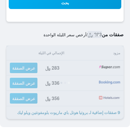
بحث
صفقات من
283 ﷼
/
أرخص سعر الليلة الواحدة
مزود
الإجمالي في الليلة
283 ﷼
عرض الصفقة
336 ﷼
عرض الصفقة
356 ﷼
عرض الصفقة
9 صفقات إضافية لـ بروتيا هوتل باي ماريوت بلومفونتين ويلو ليك