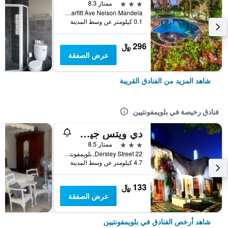
3 نجوم
ممتاز 8.3
Cnr Parfitt Ave Nelson Mandela, بلويمفونتيين, محافظة فري ستايت, جنوب أفريقيا
0.1 كيلومتر عن وسط المدينة
296 ﷼
عرض الصفقة
شاهد المزيد من الفنادق القريبة
فنادق رخيصة في بلويمفونتيين
دي ويتس جيست هاوس
3 نجوم
ممتاز 8.5
22 Dersley Street, بلويمفونتيين, محافظة فري ستايت, جنوب أفريقيا
4.7 كيلومتر عن وسط المدينة
133 ﷼
عرض الصفقة
شاهد أرخص الفنادق في بلويمفونتيين