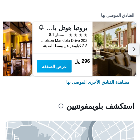
الفنادق الموصى بها
بروتيا هوتل باي ماريوت بلومفونتين
4 نجوم
ممتاز 8.1
202 Nelson Mandela Drive, بلويمفونتيين, محافظة فري ستايت, جنوب أفريقيا
2.8 كيلومتر عن وسط المدينة
296 ﷼
عرض الصفقة
مشاهدة الفنادق الأخرى الموصى بها
استكشف بلويمفونتيين