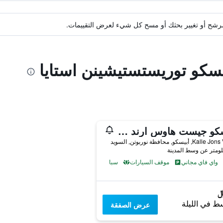
ة مرشح أو تغيير بحثك أو مسح كل شيء لعرض التقييمات.
يسكو توريستستيشينن استايا
أبيسكو جيست هاوس ارند أكتيفيتيز
, أبيسكو, محافظة نوربوتن, السويد
واي فاي مجاني
موقف السيارات
سبا
ط في الليلة
عرض الصفقة