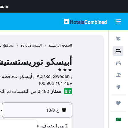
.com
رحلات طيران
الصفحة الرئيسية
السويد
23,052
محافظة نو
فنادق
أبيسكو توريستستيشي
سيارات
3 نجوم
حزم العروض
, Abisko, Sweden, , أبيسكو, محافظة نوربوتن, السويد
+46 101 902 400
استكشاف
ممتاز
3,480 من التقييمات تم التحقق منها
8.7
رحلات
خ 13/8
-
العَرَبِيَّة
2 من الضيوف، غرفة واحدة