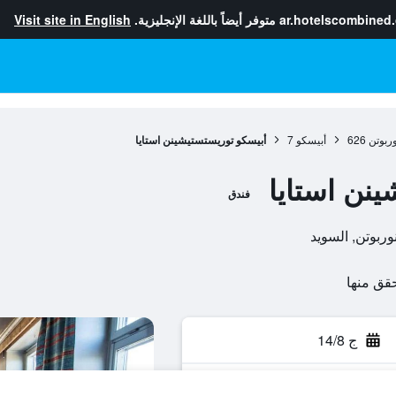
ar.hotelscombined
متوفر أيضاً باللغة الإنجليزية.
Visit site in English
ربوتن
626
أبيسكو
7
أبيسكو توريستستيشينن استايا
نن استايا
فندق
ج 14/8