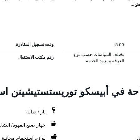
تع...
15:00
وقت تسجيل المغادرة
تختلف السياسات حسب نوع
رقم مكتب الاستقبال
الغرفة ومزود الخدمة.
احة في أبيسكو توريستستيشينن است
بار / صالة
جهاز صنع القهوة/ الشا
ق
لوازم استحمام مجانية