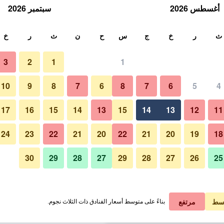
أغسطس 2026
سبتمبر 2026
ث
ث
ر
خ
ج
س
ح
ن
ث
ر
خ
3
2
1
1
لة الواحدة
10
9
8
7
6
8
7
6
5
4
مطعم
لي في الليلة
17
16
15
14
13
15
14
13
12
11
 ﷼
عرض الصفقة
24
23
22
21
20
22
21
20
19
18
30
29
28
27
29
28
27
26
25
صور لـ أبيسكو توريستستيشينن استاي
 ﷼
عرض الصفقة
 ﷼
عرض الصفقة
سط
مرتفع
بناءً على متوسط أسعار الفنادق ذات الثلاث نجوم.