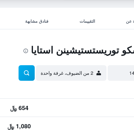
 عن
التقييمات
فنادق مشابهة
و توريستستيشينن استايا
2 من الضيوف، غرفة واحدة
654 ﷼
1,080 ﷼