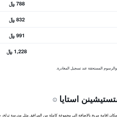
788 ﷼
832 ﷼
991 ﷼
1,228 ﷼
والرسوم المستحقة عند تسجيل المغادرة.
ستيشينن استايا
 مكان إقامة مريح بالإضافة إلى مجموعة كاملة من المرافق مثل مدرسة تزلج، س