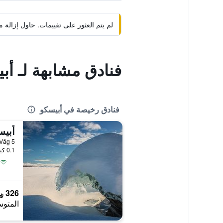
لم يتم العثور على تقييمات. حاول إزال
فنادق مشابهة لـ أب
فنادق رخيصة في أبيسكو
Kalle Jons Väg 5
0.1 كيلومتر عن وسط المدينة
326 ﷼
المتوس