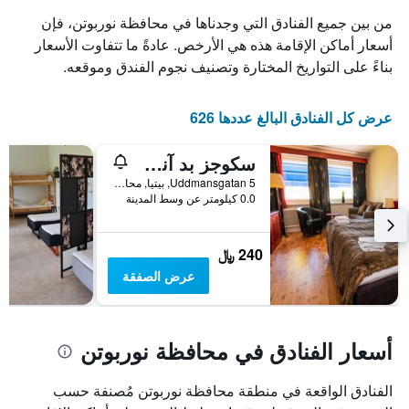
من بين جميع الفنادق التي وجدناها في محافظة نوربوتن، فإن
أسعار أماكن الإقامة هذه هي الأرخص. عادةً ما تتفاوت الأسعار
بناءً على التواريخ المختارة وتصنيف نجوم الفندق وموقعه.
عرض كل الفنادق البالغ عددها 626
سكوجز بد آند بريكفاست
Uddmansgatan 5, بيتيا, محافظة نوربوتن, السويد
0.0 كيلومتر عن وسط المدينة
240 ﷼
عرض الصفقة
أسعار الفنادق في محافظة نوربوتن
الفنادق الواقعة في منطقة محافظة نوربوتن مُصنفة حسب