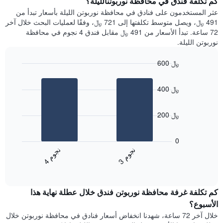
كم تكلفة فندق في محافظة نوربوتنالليلة؟
Y
غرفة
عثر المستخدمون على فنادق في محافظة نوربوتن الليلة بأسعار تبدأ من
الذي
كل
491 ﷼، ويصل متوسط تكلفتها إلى 721 ﷼، وفقًا لعمليات البحث خلال آخر
يعرض
يوم
72 ساعة. تبدأ الأسعار من 491 ﷼ مقابل فندق 4 نجوم في محافظة
متوسط
في
نوربوتن الليلة.
سعر
الأسبوع
غرفة
يتضمن
600 ﷼
المخطط
Bar
1
Chart
graphic.
chart
محور
400 ﷼
with
X
2
الذي
bars.
يعرض
200 ﷼
أيام
يعرض
الأسبوع.
المخطط
0
يتضمن
التالي
ن
م
ن
م
المخطط
متوسط
3
ج
و
4
ج
و
التالي
End
سعر
1
of
الغرفة
interactive
محور
هذه
chart
Y
كم تكلفة غرفة محافظة نوربوتن فندق خلال عطلة نهاية هذا
الليلة
الذي
الذي
الأسبوع؟
يعرض
عُثر
خلال آخر 72 ساعة، شهدنا انخفاض أسعار فنادق في محافظة نوربوتن خلال
متوسط
عليه