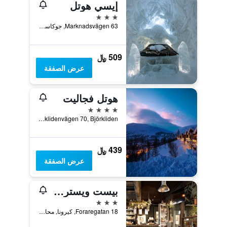
إيسي هوتل
3 نجوم
Marknadsvägen 63, جوكاسجارفي, محافظة نوربوتن, السويد
509 ﷼
عرض الصفقة
هوتل فجاليت
4 نجوم
Björklidenvägen 70, Björkliden, محافظة نوربوتن, السويد
439 ﷼
عرض الصفقة
بيست ويسترن هوتل أركتيك إيدن
3 نجوم
Foraregatan 18, كيرونا, محافظة نوربوتن, السويد