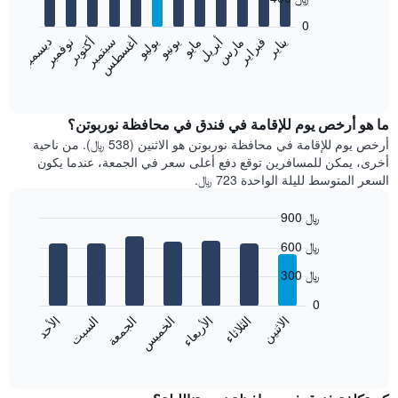
12
bars.
0
فبراير
مايو
أغسطس
نوفمبر
يناير
أبريل
يوليو
أكتوبر
مارس
يونيو
سبتمبر
ديسمبر
يعرض
المخطط
End
of
التالي
interactive
متوسط
chart
سعر
ما هو أرخص يوم للإقامة في فندق في محافظة نوربوتن؟
غرفة
أرخص يوم للإقامة في محافظة نوربوتن هو الاثنين (538 ﷼). من ناحية
كل
أخرى، يمكن للمسافرين توقع دفع أعلى سعر في الجمعة، عندما يكون
شهر
السعر المتوسط لليلة الواحدة 723 ﷼.
يتضمن
المخطط
900 ﷼
1
Bar
محور
Chart
600 ﷼
graphic.
chart
X
with
الذي
300 ﷼
7
يعرض
bars.
0
الشهور.
الاثنين
الثلاثاء
الأربعاء
الخميس
الجمعة
السبت
الأحد
يتضمن
يعرض
المخطط
المخطط
End
التالي
of
التالي
interactive
1
متوسط
chart
محور
سعر