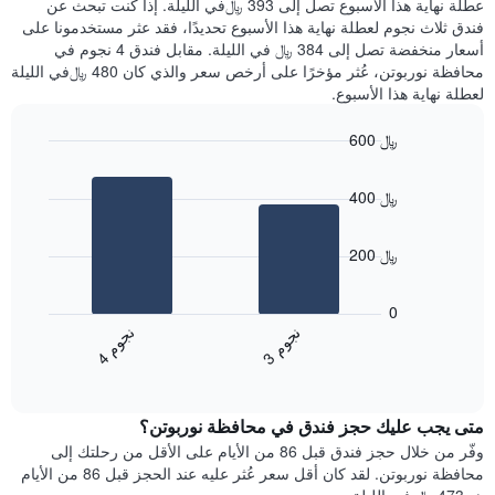
عطلة نهاية هذا الأسبوع تصل إلى 393 ﷼في الليلة. إذا كنت تبحث عن
سعر
خلال
فندق ثلاث نجوم لعطلة نهاية هذا الأسبوع تحديدًا، فقد عثر مستخدمونا على
غرفة
آخر
أسعار منخفضة تصل إلى 384 ﷼ في الليلة. مقابل فندق 4 نجوم في
3
محافظة نوربوتن، عُثر مؤخرًا على أرخص سعر والذي كان 480 ﷼في الليلة
أيام
لعطلة نهاية هذا الأسبوع.
مع
التصنيف
600 ﷼
حسب
النجوم
Bar
Chart
graphic.
يتضمن
chart
400 ﷼
with
المخطط
2
1
bars.
محور
200 ﷼
X
يعرض
التي
المخطط
تعرض
0
التالي
فئات
ن
م
ن
م
متوسط
الفنادق
3
ج
و
4
ج
و
End
سعر
بالنجوم.
of
الغرفة
interactive
يتضمن
خلال
chart
المخطط
متى يجب عليك حجز فندق في محافظة نوربوتن؟
عطلة
1
نهاية
وفّر من خلال حجز فندق قبل 86 من الأيام على الأقل من رحلتك إلى
محور
هذا
محافظة نوربوتن. لقد كان أقل سعر عُثر عليه عند الحجز قبل 86 من الأيام
Y
الأسبوع