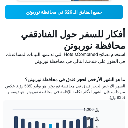
جميع الفنادق الـ 626 في محافظة نوربوتن
أفكار للسفر حول الفنادقفي
محافظة نوربوتن
استخدم نصائح HotelsCombined التي تدعمها البيانات لمساعدتك
في العثور على فندقك التالي في محافظة نوربوتن.
ما هو الشهر الأرخص لحجز فندق في محافظة نوربوتن؟
الشهر الأرخص لحجز فندق في محافظة نوربوتن هو يوليو (585 ﷼). عكس
من ذلك، فإن الشهر الأكثر تكلفة للإقامة في محافظة نوربوتن هو ديسمبر
(935 ﷼).
1,200 ﷼
Bar
Chart
800 ﷼
graphic.
chart
with
400 ﷼