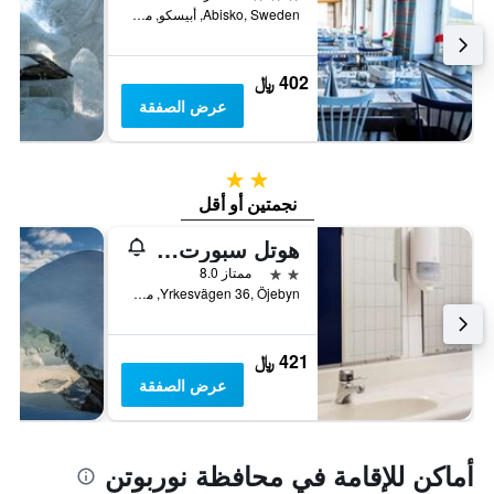
Abisko, Sweden, أبيسكو, محافظة نوربوتن, السويد
402 ﷼
عرض الصفقة
2 نجمتين
نجمتين أو أقل
هوتل سبورت آند ريست
2 نجمتين
ممتاز 8.0
Yrkesvägen 36, Öjebyn, محافظة نوربوتن, السويد
421 ﷼
عرض الصفقة
أماكن للإقامة في محافظة نوربوتن