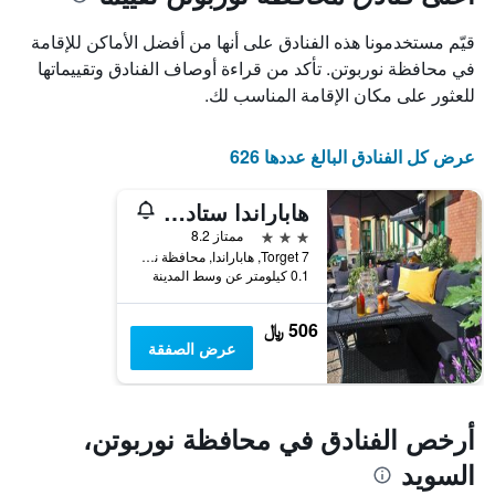
1
محور
X
محور
قيّم مستخدمونا هذه الفنادق على أنها من أفضل الأماكن للإقامة
Y
الذي
الذي
يعرض
في محافظة نوربوتن. تأكد من قراءة أوصاف الفنادق وتقييماتها
عدد
يعرض
للعثور على مكان الإقامة المناسب لك.
الأيام
متوسط
قبل
سعر
غرفة
الإقامة
عرض كل الفنادق البالغ عددها 626
في
يتضمن
عطلة
المخطط
هاباراندا ستادز هوتل
نهاية
التالي
1
هذا
3 نجوم
ممتاز 8.2
محور
الأسبوع
Torget 7, هاباراندا, محافظة نوربوتن, السويد
Y
خلال
0.1 كيلومتر عن وسط المدينة
آخر
الذي
3
يعرض
506 ﷼
أيام
متوسط
عرض الصفقة
سعر
غرفة
أرخص الفنادق في محافظة نوربوتن،
السويد