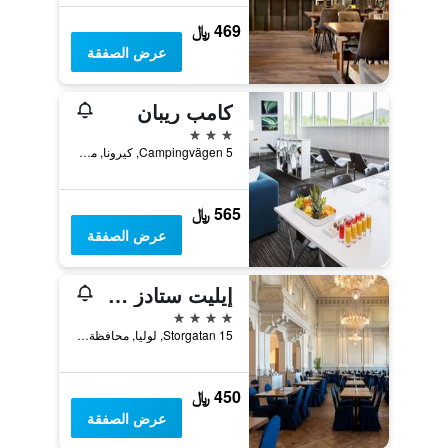
469 ﷼
عرض الصفقة
كامب ريبان
3 نجوم
Campingvägen 5, كيرونا, محافظة نوربوتن, السويد
565 ﷼
عرض الصفقة
إيليت ستادز هوتيليت لوليا
4 نجوم
Storgatan 15, لوليا, محافظة نوربوتن, السويد
450 ﷼
عرض الصفقة