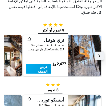
السعر وفئة الفندق. لقد قمنا بتسليط الضوء على أماكن الإقامة
الأكثر شهرة وفقًا لمستخدمينا بالإضافة إلى أفضلها قيمة ضمن
كل فئة فندق.
4 نجوم
4 نجوم أو أكثر
تري هوتيل
5 نجوم
ممتاز 9.0
Edeforsväg 2 A, هارودز, محافظة نوربوتن, السويد
2,477 ﷼
عرض
الصفقة
3 نجوم
3 نجوم
أبيسكو توريستستيشينن استايا
3 نجوم
ممتاز 8.7