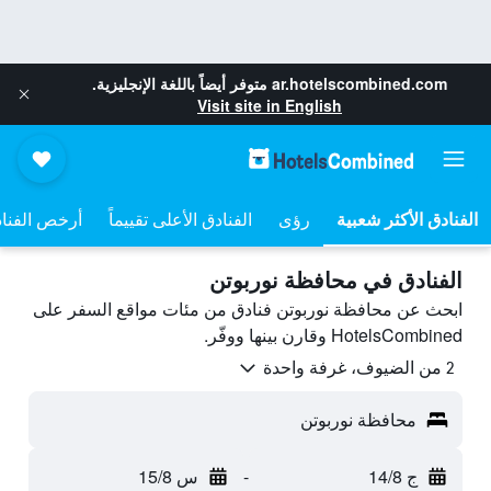
ar.hotelscombined.com
متوفر أيضاً باللغة الإنجليزية.
Visit site in English
رؤى
الفنادق الأعلى تقييماً
أرخص الفنا
الفنادق في محافظة نوربوتن
ابحث عن محافظة نوربوتن فنادق من مئات مواقع السفر على
HotelsCombined وقارن بينها ووفّر.
2 من الضيوف، غرفة واحدة
محافظة نوربوتن
ج 14/8
-
س 15/8