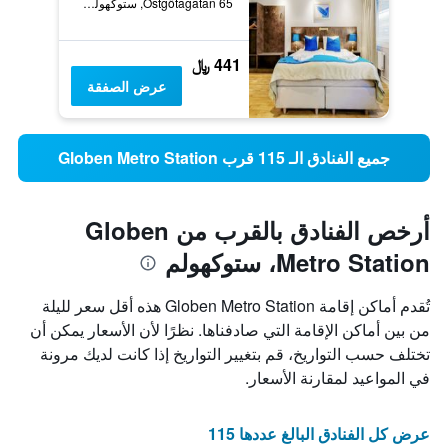
Östgötagatan 65, ستوكهولم, مقاطعة ستوكهولم, السويد
441 ﷼
عرض الصفقة
جميع الفنادق الـ 115 قرب Globen Metro Station
أرخص الفنادق بالقرب من Globen
Metro Station، ستوكهولم
تُقدم أماكن إقامة Globen Metro Station هذه أقل سعر لليلة
من بين أماكن الإقامة التي صادفناها. نظرًا لأن الأسعار يمكن أن
تختلف حسب التواريخ، قم بتغيير التواريخ إذا كانت لديك مرونة
في المواعيد لمقارنة الأسعار.
عرض كل الفنادق البالغ عددها 115