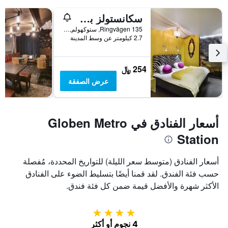
سكانستولز بوتيك هوستل
Ringvägen 135, ستوكهولم, مقاطعة ستوكهولم, السويد
2.7 كيلومتر عن وسط المدينة
254 ﷼
عرض الصفقة
أسعار الفنادق في Globen Metro
Station
أسعار الفنادق (متوسط سعر الليلة) للتواريخ المحددة، مُفصلة
حسب فئة الفندق. لقد قمنا أيضًا بتسليط الضوء على الفنادق
الأكثر شهرة والأفضل قيمة ضمن كل فئة فندق.
4 نجوم
4 نجوم أو أكثر