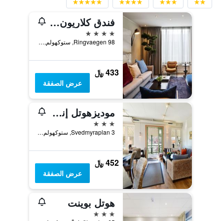
فندق كلاريون ستوكهولم
4 نجوم
Ringvaegen 98, ستوكهولم, مقاطعة ستوكهولم, السويد
433 ﷼
عرض الصفقة
موديزهوتل إنسكيدي ستوكهولم
3 نجوم
Svedmyraplan 3, ستوكهولم, مقاطعة ستوكهولم, السويد
452 ﷼
عرض الصفقة
هوتل بوينت
3 نجوم