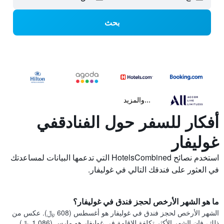
بحث
...والمزيد
أفكار للسفر حول الفنادقفي
غوليفار
استخدم نصائح HotelsCombined التي تدعمها البيانات لمساعدتك
في العثور على فندقك التالي في غوليفار.
ما هو الشهر الأرخص لحجز فندق في غوليفار؟
الشهر الأرخص لحجز فندق في غوليفار هو أغسطس (608 ﷼). عكس من
ذلك، فإن الشهر الأكثر تكلفة للإقامة في غوليفار هو مارس (1,086 ﷼).