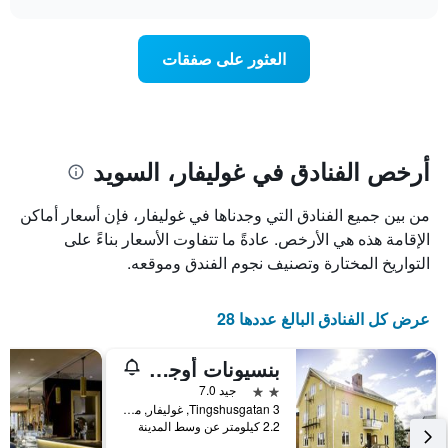
1
سعر
chart
محور
غرفة
Y
عند
العثور على صفقات
الذي
اقتراب
يعرض
تاريخ
متوسط
الإقامة
سعر
يتضمن
غرفة
المخطط
1
أرخص الفنادق في غوليفار، السويد
محور
X
من بين جميع الفنادق التي وجدناها في غوليفار، فإن أسعار أماكن
الذي
يعرض
الإقامة هذه هي الأرخص. عادةً ما تتفاوت الأسعار بناءً على
عدد
التواريخ المختارة وتصنيف نجوم الفندق وموقعه.
الأيام
قبل
الإقامة
عرض كل الفنادق البالغ عددها 28
يتضمن
المخطط
بنسيونات أوجستين
التالي
1
2 نجمتين
جيد 7.0
محور
Tingshusgatan 3, غوليفار, محافظة نوربوتن, السويد
Y
2.2 كيلومتر عن وسط المدينة
الذي