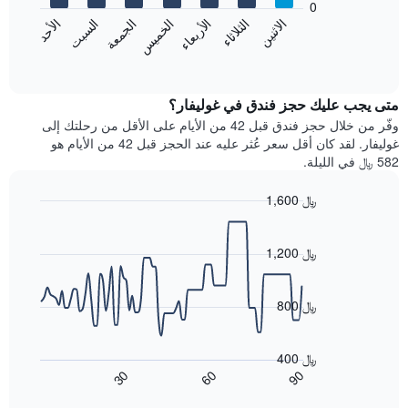
0
الشهور.
الاثنين
الخميس
الأحد
الأربعاء
السبت
الثلاثاء
الجمعة
يتضمن
يعرض
المخطط
المخطط
End
التالي
of
التالي
interactive
1
متوسط
chart
محور
سعر
متى يجب عليك حجز فندق في غوليفار؟
Y
غرفة
وفّر من خلال حجز فندق قبل 42 من الأيام على الأقل من رحلتك إلى
الذي
كل
غوليفار. لقد كان أقل سعر عُثر عليه عند الحجز قبل 42 من الأيام هو
يعرض
يوم
582 ﷼ في الليلة.
متوسط
في
سعر
الأسبوع
1,600 ﷼
غرفة
يتضمن
Line
المخطط
Chart
graphic.
chart
1
with
1,200 ﷼
محور
90
X
data
الذي
points.
800 ﷼
يعرض
أيام
يعرض
الأسبوع.
المخطط
400 ﷼
يتضمن
التالي
60
90
30
المخطط
كيفية
End
of
التالي
تغير
interactive