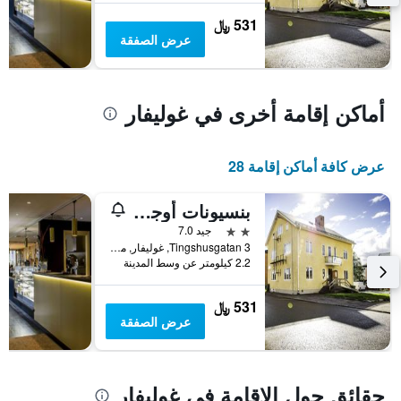
يعرض
531 ﷼
متوسط
عرض الصفقة
سعر
غرفة
أماكن إقامة أخرى في غوليفار
عرض كافة أماكن إقامة 28
بنسيونات أوجستين
2 نجمتين
جيد 7.0
Tingshusgatan 3, غوليفار, محافظة نوربوتن, السويد
2.2 كيلومتر عن وسط المدينة
531 ﷼
عرض الصفقة
حقائق حول الإقامة في غوليفار