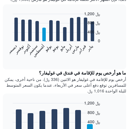
1,200 ﷼
Bar
Chart
800 ﷼
graphic.
chart
with
400 ﷼
12
bars.
0
فبراير
مايو
أغسطس
نوفمبر
يناير
أبريل
يوليو
أكتوبر
مارس
يونيو
سبتمبر
ديسمبر
يعرض
المخطط
End
of
التالي
interactive
متوسط
chart
سعر
ما هو أرخص يوم للإقامة في فندق في غوليفار؟
غرفة
أرخص يوم للإقامة في غوليفار هو الاثنين (336 ﷼). من ناحية أخرى، يمكن
كل
للمسافرين توقع دفع أعلى سعر في الأربعاء، عندما يكون السعر المتوسط
شهر
لليلة الواحدة 1,016 ﷼.
يتضمن
المخطط
1,200 ﷼
1
Bar
محور
Chart
800 ﷼
graphic.
chart
X
with
الذي
400 ﷼
7
يعرض
bars.