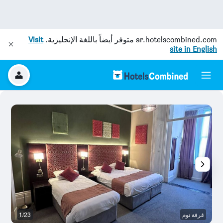
ar.hotelscombined.com
متوفر أيضاً باللغة الإنجليزية.
Visit
site in English
غرفة نوم
1/23
غر