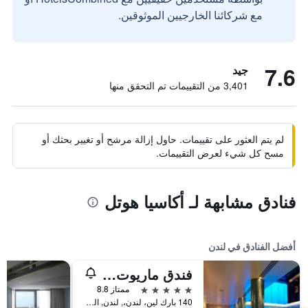
مع شركائنا الخارجيين الموثوقين.
7.6
جيد
3,401 من التقييمات تم التحقق منها
لم يتم العثور على تقييمات. حاول إزالة مرشح أو تغيير بحثك أو
مسح كل شيء لعرض التقييمات.
فنادق مشابهة لـ أكاسيا هوتل
أفضل الفنادق في لندن
فندق ماريوت لندن بارك لاين
5 نجوم
ممتاز 8.8
140 بارك لين، لندن،, لندن, المملكة المتحدة