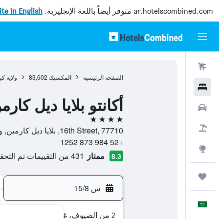
ar.hotelscombined.com
متوفر أيضاً باللغة الإنجليزية.
site in English
رحلات طيران
الصفحة الرئيسية
المكسيك
83,602
ولاية كي
فنادق
أكانتو بلايا ديل كا
سيارات
4 نجوم
حزم العروض
16th Street, 77710, بلايا ديل كارمين, ولاية كينتانا رو, المكسيك
+52 984 873 1252
استكشاف
ممتاز
431 من التقييمات تم التحقق منها
8.3
رحلات
س 15/8
-
العَرَبِيَّة
2 من الضيوف، غرفة واحدة