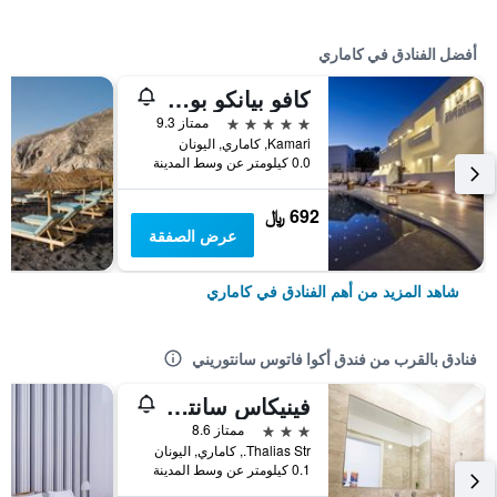
أفضل الفنادق في كاماري
كافو بيانكو بوتيك هوتل آند سبا
5 نجوم
ممتاز 9.3
Kamari, كاماري, اليونان
0.0 كيلومتر عن وسط المدينة
692 ﷼
عرض الصفقة
شاهد المزيد من أهم الفنادق في كاماري
فنادق بالقرب من فندق أكوا فاتوس سانتوريني
فينيكاس سانتوريني
3 نجوم
ممتاز 8.6
Thalias Str., كاماري, اليونان
0.1 كيلومتر عن وسط المدينة