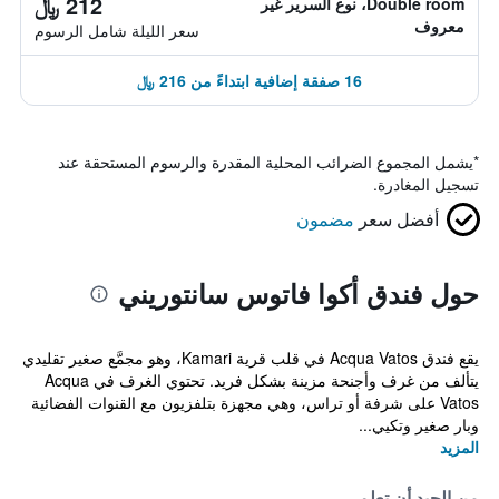
212 ﷼
Double room، نوع السرير غير
معروف
سعر الليلة شامل الرسوم
16 صفقة إضافية ابتداءً من 216 ﷼
*
يشمل المجموع الضرائب المحلية المقدرة والرسوم المستحقة عند
تسجيل المغادرة.
أفضل سعر
مضمون
حول فندق أكوا فاتوس سانتوريني
يقع فندق Acqua Vatos في قلب قرية Kamari، وهو مجمَّع صغير تقليدي
يتألف من غرف وأجنحة مزينة بشكل فريد. تحتوي الغرف في Acqua
Vatos على شرفة أو تراس، وهي مجهزة بتلفزيون مع القنوات الفضائية
وبار صغير وتكيي...
المزيد
من الجيد أن تعلم