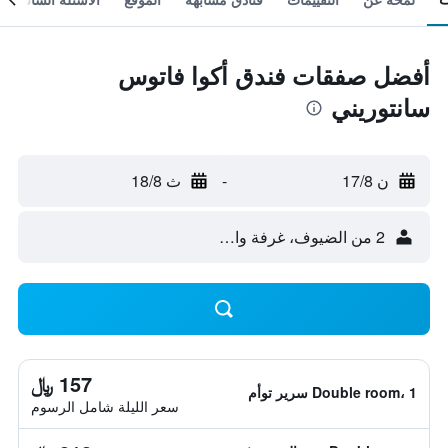
أفضل صفقات فندق أكوا فاتوس
سانتوريني
ن 17/8
-
ث 18/8
2 من الضيوف، غرفة واحدة
157 ﷼
Double room، 1 سرير توأم
سعر الليلة شامل الرسوم