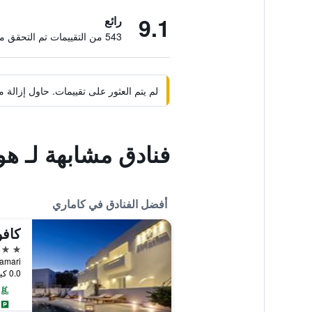
9.1
رائع
543 من التقييمات تم التحقق منها
لم يتم العثور على تقييمات. حاول إزال
فنادق مشابهة لـ هوت
أفضل الفنادق في كاماري
5 نجوم
Kamari, كاماري, ال
0.0 كيلومتر عن وسط المدينة