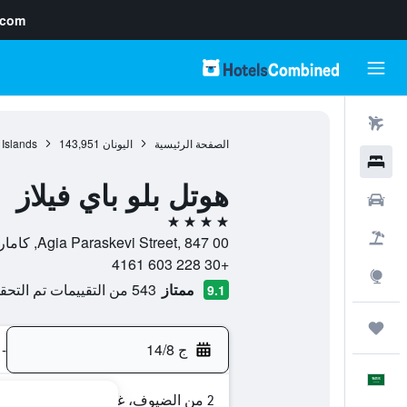
.com
رحلات طيران
الصفحة الرئيسية
اليونان
143,951
 Islands
فنادق
هوتل بلو باي فيلاز
سيارات
4 نجوم
حزم العروض
Agia Paraskevi Street, 847 00, كاماري, سانتوريني, اليونان
+30 228 603 4161
استكشاف
ممتاز
543 من التقييمات تم التحقق منها
9.1
رحلات
ج 14/8
-
العَرَبِيَّة
2 من الضيوف، غرفة واحدة