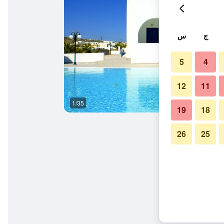
ج
س
5
4
12
11
1/35
مبنى
19
18
26
25