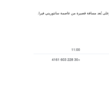
مباشرةً، كما تقع على بُعد 2.5 كم من وسط مدينة كماري وعلى بُعد مسافة قصيرة من عاصمة سانتوريني فيرا.
11:00
+30 228 603 4161