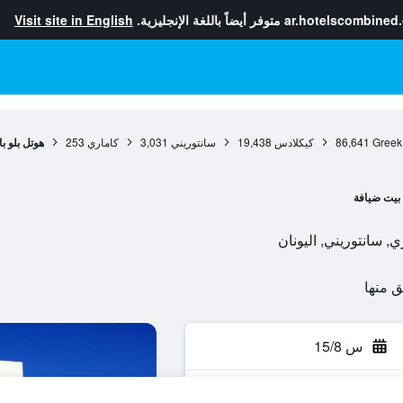
ar.hotelscombined
متوفر أيضاً باللغة الإنجليزية.
Visit site in English
Greek
86,641
كيكلادس
19,438
سانتوريني
3,031
كاماري
253
هوتل بلو با
بيت ضيافة
س 15/8