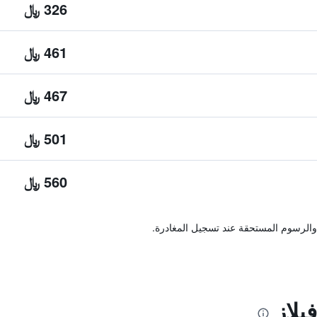
326 ﷼
461 ﷼
467 ﷼
501 ﷼
560 ﷼
والرسوم المستحقة عند تسجيل المغادرة.
يلاز