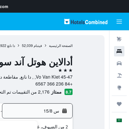
.com
رحلات طيران
الصفحة الرئيسية
فيتنام
52,039
دا نانغ
,922
فنادق
أدالاين هوتل آند س
سيارات
3 نجوم
حزم العروض
45-47 Vo Van Kiet, , دا نانغ, مقاطعة دا نانغ, فيتنام
+84 236 366 6567
استكشاف
ممتاز
2,176 من التقييمات تم التحقق منها
8.7
رحلات
س 15/8
-
العَرَبِيَّة
2 من الضيوف، غرفة واحدة