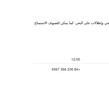
2.1 كم من جسر سونغ هان، ويتميز بمسبح خارجي وإطلالات على البحر، كما يمكن للضيوف الاستمتاع
12:00
+84 236 366 6567