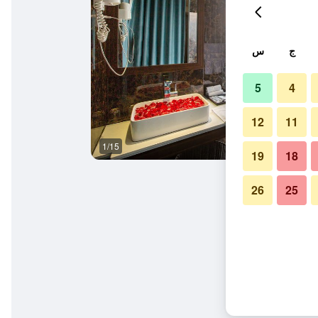
ج
س
5
4
12
11
1/15
حوض السباحة
19
18
26
25