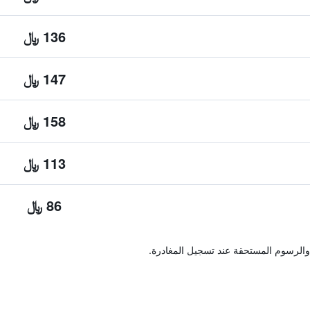
136 ﷼
147 ﷼
158 ﷼
113 ﷼
86 ﷼
والرسوم المستحقة عند تسجيل المغادرة.