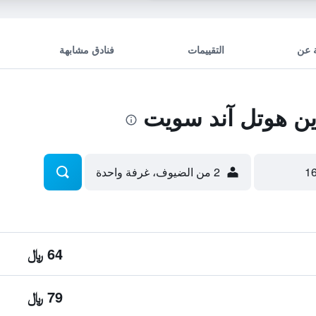
 عن
التقييمات
فنادق مشابهة
ين هوتل آند سويت
2 من الضيوف، غرفة واحدة
64 ﷼
79 ﷼