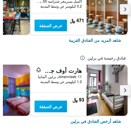
أكسل سبرينغر شتراسه 55, برلين, ألمانيا
0.2 كيلومتر عن وسط المدينة
471 ﷼
عرض الصفقة
شاهد المزيد من الفنادق القريبة
فنادق رخيصة في برلين
هارت أوف جولد هوستل برلين
Johannisstr. 11, برلين, ألمانيا
1.2 كيلومتر عن وسط المدينة
93 ﷼
عرض الصفقة
شاهد أرخص الفنادق في برلين