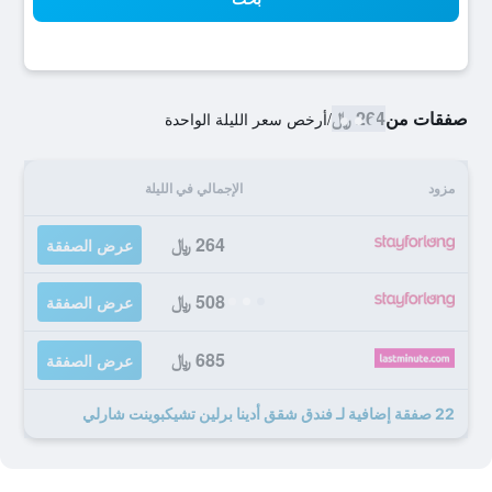
صفقات من
264 ﷼
/
أرخص سعر الليلة الواحدة
مزود
الإجمالي في الليلة
264 ﷼
عرض الصفقة
508 ﷼
عرض الصفقة
685 ﷼
عرض الصفقة
22 صفقة إضافية لـ فندق شقق أدينا برلين تشيكبوينت شارلي