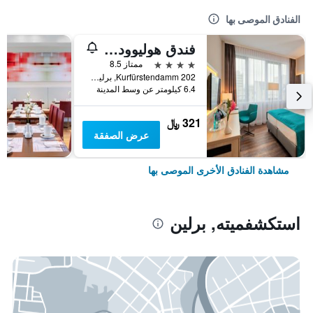
الفنادق الموصى بها
فندق هوليوود ميديا أم كورفورستيندام
4 نجوم
ممتاز 8.5
Kurfürstendamm 202, برلين, ألمانيا
6.4 كيلومتر عن وسط المدينة
321 ﷼
عرض الصفقة
مشاهدة الفنادق الأخرى الموصى بها
استكشفميته, برلين