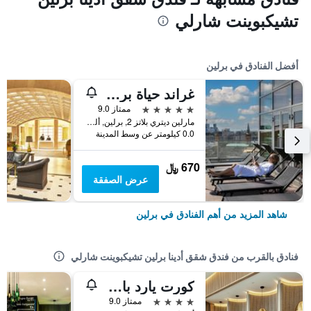
تشيكبوينت شارلي
أفضل الفنادق في برلين
غراند حياة برلين
5 نجوم
ممتاز 9.0
مارلين ديتري بلاتز 2, برلين, ألمانيا
0.0 كيلومتر عن وسط المدينة
670 ﷼
عرض الصفقة
شاهد المزيد من أهم الفنادق في برلين
فنادق بالقرب من فندق شقق أدينا برلين تشيكبوينت شارلي
كورت يارد باي ماريوت برلين سيتي سنتر
4 نجوم
ممتاز 9.0