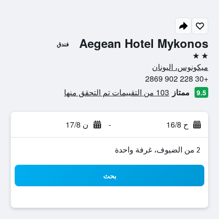
Aegean Hotel Mykonos
فندق
2 نجمتين
ميكونوس، اليونان
+30 228 902 2869
ممتاز
103 من التقييمات تم التحقق منها
9.5
ح 16/8
-
ن 17/8
2 من الضيوف، غرفة واحدة
بحث