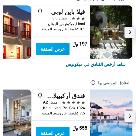
فيلا باين لوبي
3 نجوم
ممتاز 8.3
Limni, ميكونوس, اليونان
0.1 كيلومتر عن وسط المدينة
197 ﷼
عرض الصفقة
شاهد أرخص الفنادق في ميكونوس
الفنادق الموصى بها
فندق أركيبيلاغوس - فنادق صمول لكجوري أوف ذا وورلد
5 نجوم
ممتاز 9.2
Kalo Livadi P.o. Box 1024, ميكونوس, اليونان
7.5 كيلومتر عن وسط المدينة
555 ﷼
عرض الصفقة