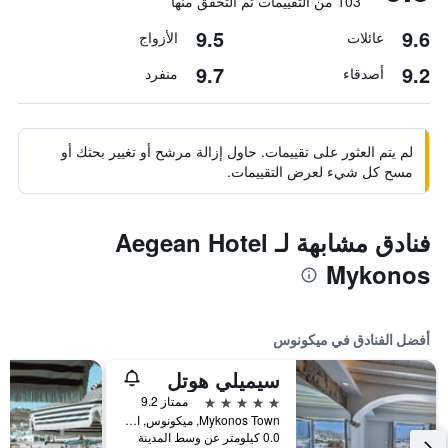
103 من التقييمات تم التحقق منها
9.5
9.6
عائلات
الأزواج
9.7
9.2
أصدقاء
منفرد
لم يتم العثور على تقييمات. حاول إزالة مرشح أو تغيير بحثك أو
مسح كل شيء لعرض التقييمات.
فنادق مشابهة لـ Aegean Hotel
Mykonos
أفضل الفنادق في ميكونوس
سيميلي هوتل
5 نجوم
ممتاز 9.2
Mykonos Town, ميكونوس, اليونان
0.0 كيلومتر عن وسط المدينة