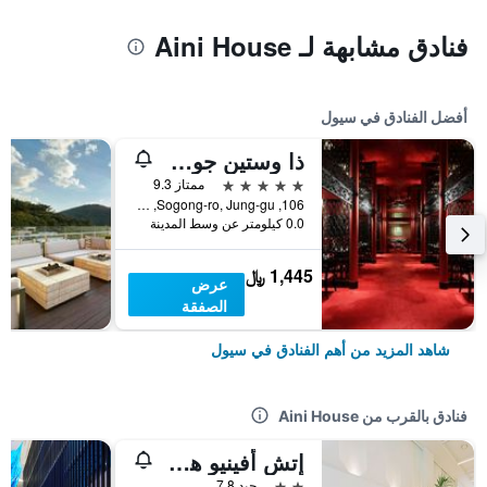
فنادق مشابهة لـ Aini House
أفضل الفنادق في سيول
ذا وستين جوسون سول
5 نجوم
ممتاز 9.3
106, Sogong-ro, Jung-gu, سيول, كوريا الجنوبية
0.0 كيلومتر عن وسط المدينة
1,445 ﷼
عرض
الصفقة
شاهد المزيد من أهم الفنادق في سيول
فنادق بالقرب من Aini House
إتش أفينيو هوتل إيداي شينتشون
2 نجمتين
جيد 7.8