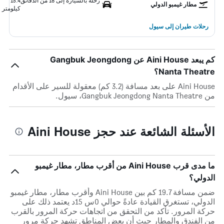
رحلة بالسيارة إلى 18 من الدقائق
15.4
مطار غيمبو الدولي
كيلومتر
رحلات طيران إلى سيول
كم يبعد Aini House عن Gangbuk Jeongdong
Nanta Theatre؟
Aini House على بعد مسافة (3.2 كم) معقولة للسير على الأقدام
من Gangbuk Jeongdong Nanta Theatre، سيول.
الأسئلة الشائعة عند حجز Aini House
ما مدى قرب Aini House من أقرب مطار، مطار غيمبو
الدولي؟
ضمن مسافة 19.7 كم بين Aini House وأقرب مطار، مطار غيمبو
الدولي، تستغرق القيادة عادةً حوالي 0س 15د يعتمد ذلك على
حركة المرور. تأكد من التحقق من اتجاهات حركة المرور بالقرب
من الفندق والمطار حيث أن بعض المناطق تشهد حركة مرور