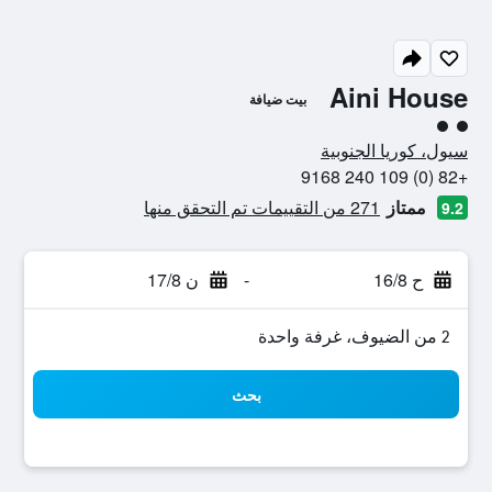
Aini House
بيت ضيافة
تقييم فئة 2
سيول، كوريا الجنوبية
+82 (0) 109 240 9168
ممتاز
271 من التقييمات تم التحقق منها
9.2
ح 16/8
-
ن 17/8
2 من الضيوف، غرفة واحدة
بحث