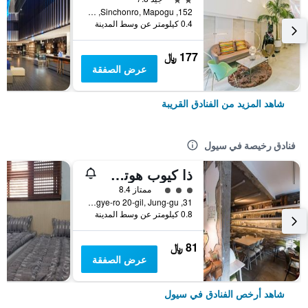
152, Sinchonro, Mapogu, سيول, كوريا الجنوبية
0.4 كيلومتر عن وسط المدينة
177 ﷼
عرض الصفقة
شاهد المزيد من الفنادق القريبة
فنادق رخيصة في سيول
ذا كيوب هوتل - دار ضيافة
تقييم فئة 3
ممتاز 8.4
31, Toegye-ro 20-gil, Jung-gu, سيول, كوريا الجنوبية
0.8 كيلومتر عن وسط المدينة
81 ﷼
عرض الصفقة
شاهد أرخص الفنادق في سيول