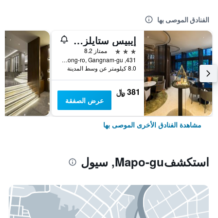
الفنادق الموصى بها
إيبيس ستايلز أمباسادور سيول غانغنام
3 نجوم
ممتاز 8.2
431, Samseong-ro, Gangnam-gu, سيول, كوريا الجنوبية
8.0 كيلومتر عن وسط المدينة
381 ﷼
عرض الصفقة
مشاهدة الفنادق الأخرى الموصى بها
استكشفMapo-gu, سيول