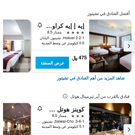
أفضل الفنادق في تشيتوز
إيه إ إيه كراوان بلازا تشيتوز باي آيتش جي
4 نجوم
ممتاز 8.5
2-2-1 Hokuei, تشيتوز, اليابان
0.0 كيلومتر عن وسط المدينة
475 ﷼
عرض الصفقة
شاهد المزيد من أهم الفنادق في تشيتوز
فنادق بالقرب من آير تيرمينال هوتل
كوينز هوتل شيتوز
3 نجوم
ممتاز 8.5
5-6-1, Saiwai-Cho, تشيتوز, اليابان
5.1 كيلومتر عن وسط المدينة