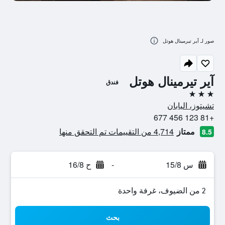
صور لـ آير تيرمينال هوتل
آير تيرمينال هوتل
فندق
3 نجوم
تشيتوز، اليابان
+81 123 456 677
ممتاز
4,714 من التقييمات تم التحقق منها
8.5
س 15/8
-
ح 16/8
2 من الضيوف، غرفة واحدة
بحث