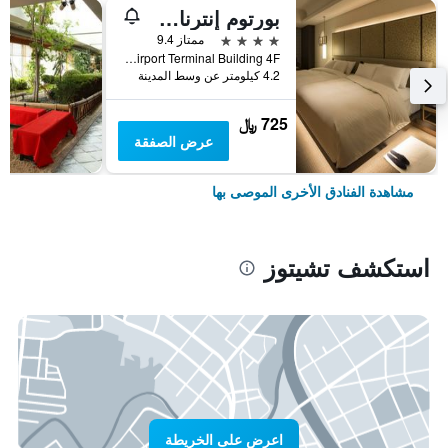
بورتوم إنترناشونال هوكايدو
4 نجوم
ممتاز 9.4
New Chitose Airport Terminal Building 4F, تشيتوز, اليابان
4.2 كيلومتر عن وسط المدينة
725 ﷼
عرض الصفقة
مشاهدة الفنادق الأخرى الموصى بها
استكشف تشيتوز
اعرض على الخريطة