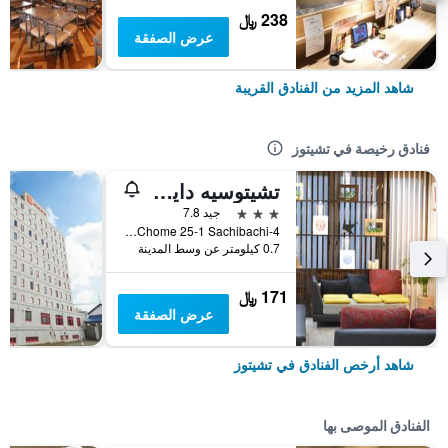
238 ﷼
عرض الصفقة
شاهد المزيد من الفنادق القريبة
فنادق رخيصة في تشيتوز
تشيتوسيه دايتشي هوتل
3 نجوم
جيد 7.8
4-Chome 25-1 Sachibachi, تشيتوز, اليابان
0.7 كيلومتر عن وسط المدينة
171 ﷼
عرض الصفقة
شاهد أرخص الفنادق في تشيتوز
الفنادق الموصى بها