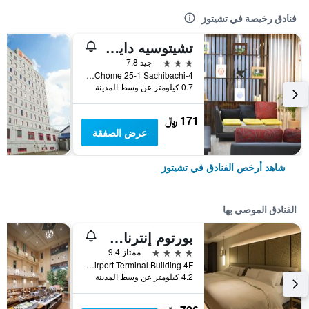
فنادق رخيصة في تشيتوز
تشيتوسيه دايتشي هوتل
3 نجوم
جيد 7.8
4-Chome 25-1 Sachibachi, تشيتوز, اليابان
0.7 كيلومتر عن وسط المدينة
171 ﷼
عرض الصفقة
شاهد أرخص الفنادق في تشيتوز
الفنادق الموصى بها
بورتوم إنترناشونال هوكايدو
4 نجوم
ممتاز 9.4
New Chitose Airport Terminal Building 4F, تشيتوز, اليابان
4.2 كيلومتر عن وسط المدينة