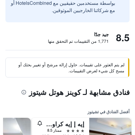
بواسطة مستخدمين حقيقيين مع HotelsCombined أو
مع شركائنا الخارجيين الموثوقين.
8.5
جيد جدًا
1,771 من التقييمات تم التحقق منها
لم يتم العثور على تقييمات. حاول إزالة مرشح أو تغيير بحثك أو
مسح كل شيء لعرض التقييمات.
فنادق مشابهة لـ كوينز هوتل شيتوز
أفضل الفنادق في تشيتوز
إيه إ إيه كراوان بلازا تشيتوز باي آيتش جي
4 نجوم
ممتاز 8.5