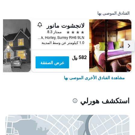
الفنادق الموصى بها
لانجشوت مانور
4 نجوم
ممتاز 8.3
Ladbroke Road, Near Gatwick, Horley, Surrey RH6 9LN, هورلي, المملكة المتحدة
1.0 كيلومتر عن وسط المدينة
582 ﷼
عرض الصفقة
مشاهدة الفنادق الأخرى الموصى بها
استكشف هورلي