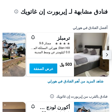
فنادق مشابهة لـ إيربورت إن غاتويك
أفضل الفنادق في هورلي
ترمبلز
4 نجوم
ممتاز 9.6
Stan Hill, هورلي, المملكة المتحدة
0.0 كيلومتر عن وسط المدينة
503 ﷼
عرض الصفقة
شاهد المزيد من أهم الفنادق في هورلي
فنادق بالقرب من إيربورت إن غاتويك
أكورن لودج جاتويك