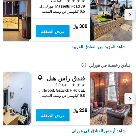
4 نجوم
جيد 7.2
79 Massetts Road, هورلي, المملكة المتحدة
0.5 كيلومتر عن وسط المدينة
300 ﷼
عرض الصفقة
شاهد المزيد من الفنادق القريبة
فنادق رخيصة في هورلي
فندق راس هيل
3 نجوم
جيد 6.9
Russ Hill, Charlwood, Gatwick RH6 0EL, هورلي, المملكة المتحدة
6.8 كيلومتر عن وسط المدينة
238 ﷼
عرض الصفقة
شاهد أرخص الفنادق في هورلي