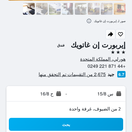
صور لـ إيربورت إن غاتويك
إيربورت إن غاتويك
فندق
3 نجوم
هورلي، المملكة المتحدة
+44 871 221 0249
جيد
2,675 من التقييمات تم التحقق منها
6.7
س 15/8
-
ح 16/8
2 من الضيوف، غرفة واحدة
بحث