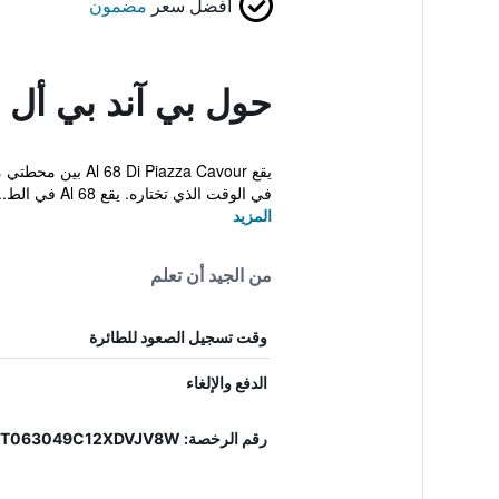
أفضل سعر
مضمون
حول بي آند بي أل 68 دي بياتزا كافور
يقع azza Cavour
في الوقت الذي تختاره. يقع Al 68 في الط...
المزيد
من الجيد أن تعلم
وقت تسجيل الصعود للطائرة
الدفع والإلغاء
رقم الرخصة: IT063049C12XDVJV8W