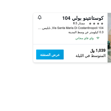
كوستانتينو بولي 104
4 نجوم
ممتاز 8.5
Via Santa Maria Di Costantinopoli 104, نابليس, مقاطعة نابولي, إيطاليا
0.3 كيلومتر عن وسط المدينة
واي فاي مجاني
1,039 ﷼
عرض الصفقة
المتوسط في الليلة