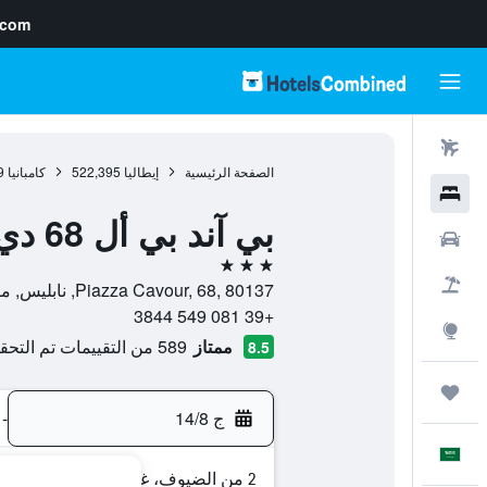
.com
رحلات طيران
الصفحة الرئيسية
إيطاليا
522,395
كامبانيا
9
فنادق
بي آند بي أل 68 دي بياتزا كافور
سيارات
3 نجوم
حزم العروض
Piazza Cavour, 68, 80137, نابليس, مقاطعة نابولي, إيطاليا
+39 081 549 3844
استكشاف
ممتاز
589 من التقييمات تم التحقق منها
8.5
رحلات
ج 14/8
-
العَرَبِيَّة
2 من الضيوف، غرفة واحدة