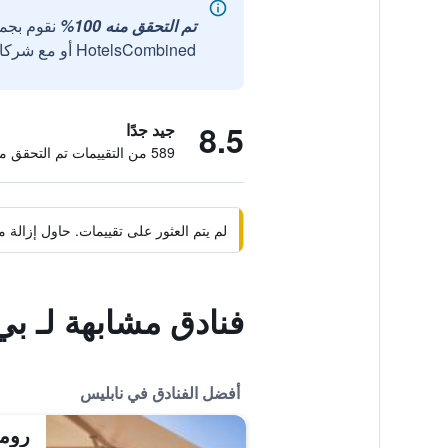
تم التحقق منه 100%
نقوم بجم
HotelsCombined أو مع شركائنا الخارجيين الموثوقين.
8.5
جيد جدًا
589 من التقييمات تم التحقق منها
لم يتم العثور على تقييمات. حاول إزال
فنادق مشابهة لـ بي آند بي أل 8
أفضل الفنادق في نابليس
رومي