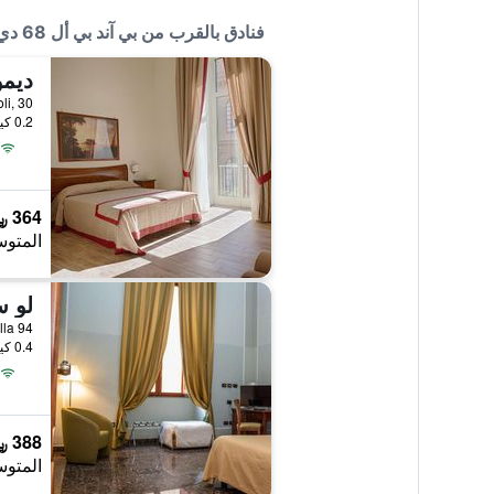
فنادق بالقرب من بي آند بي أل 68 دي بياتزا كافور
ديمو
0.2 كيلومتر عن وسط المدينة
364 ﷼
المتوس
لو س
Via Stella 94, نابلي
0.4 كيلومتر عن وسط المدينة
388 ﷼
المتوس