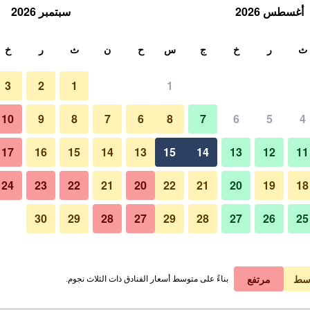
أغسطس 2026
سبتمبر 2026
ث
ث
ر
خ
ج
س
ح
ن
ث
ر
خ
3
2
1
1
لة الواحدة
10
9
8
7
6
8
7
6
5
4
غرفة نوم
لي في الليلة
17
16
15
14
13
15
14
13
12
11
 ﷼
عرض الصفقة
24
23
22
21
20
22
21
20
19
18
30
29
28
27
29
28
27
26
25
صور لـ بي آند بي أل 68 دي بياتزا كافور
سط
مرتفع
بناءً على متوسط أسعار الفنادق ذات الثلاث نجوم.