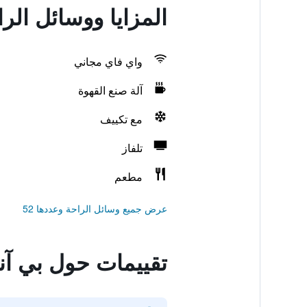
المزايا ووسائل الراحة في بي
واي فاي مجاني
آلة صنع القهوة
مع تكييف
تلفاز
مطعم
عرض جميع وسائل الراحة وعددها 52
تقييمات حول بي آند بي أل 68 دي