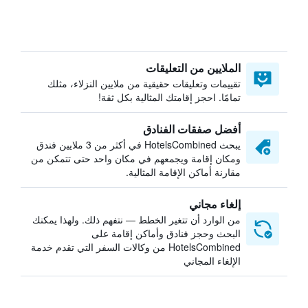
الملايين من التعليقات
تقييمات وتعليقات حقيقية من ملايين النزلاء، مثلك
تمامًا. احجز إقامتك المثالية بكل ثقة!
أفضل صفقات الفنادق
يبحث HotelsCombined في أكثر من 3 ملايين فندق
ومكان إقامة ويجمعهم في مكان واحد حتى تتمكن من
مقارنة أماكن الإقامة المثالية.
إلغاء مجاني
من الوارد أن تتغير الخطط — نتفهم ذلك. ولهذا يمكنك
البحث وحجز فنادق وأماكن إقامة على
HotelsCombined من وكالات السفر التي تقدم خدمة
الإلغاء المجاني