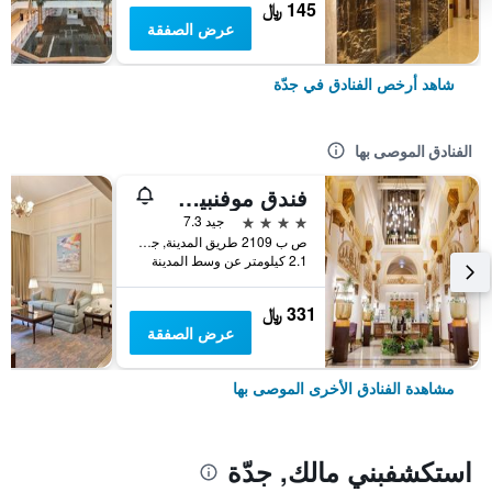
145 ﷼
عرض الصفقة
شاهد أرخص الفنادق في جدّة
الفنادق الموصى بها
فندق موفنبيك جدة
4 نجوم
جيد 7.3
ص ب 2109 طريق المدينة, جدّة, المملكة العربية السعودية
2.1 كيلومتر عن وسط المدينة
331 ﷼
عرض الصفقة
مشاهدة الفنادق الأخرى الموصى بها
استكشفبني مالك, جدّة