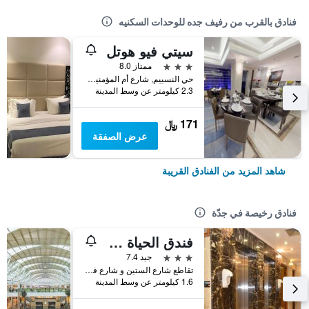
فنادق بالقرب من رفيف جده للوحدات السكنيه
سيتي فيو هوتل
3 نجوم
ممتاز 8.0
حي النسييم, شارع أم المؤمنين حبيبة, جدّة, المملكة العربية السعودية
2.3 كيلومتر عن وسط المدينة
171 ﷼
عرض الصفقة
شاهد المزيد من الفنادق القريبة
فنادق رخيصة في جدّة
فندق الحياة جدة كونتيننتال
3 نجوم
جيد 7.4
تقاطع شارع الستين و شارع فلسطين، مقابل سامبا بنك, جدّة, المملكة العربية السعودية
1.6 كيلومتر عن وسط المدينة