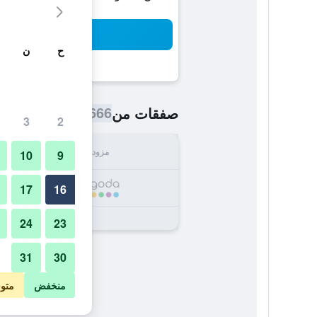
بح
ح
ن
87,666 ﷼
صفقات من
/
أرخص سعر ا
3
2
مزود
الإجما
10
9
,666
17
16
24
23
31
30
منخفض
متو