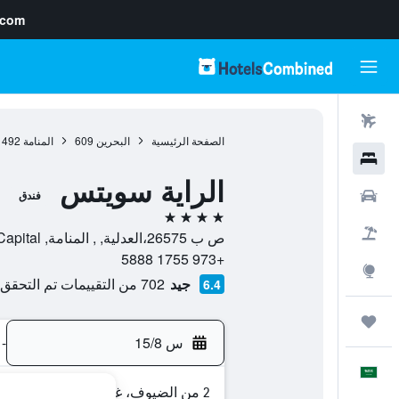
.com
رحلات طيران
الصفحة الرئيسية
البحرين
609
المنامة
492
فنادق
الراية سويتس
سيارات
فندق
4 نجوم
حزم العروض
ص ب 26575،العدلية, , المنامة, Capital, البحرين
+973 1755 5888
استكشاف
جيد
702 من التقييمات تم التحقق منها
6.4
رحلات
س 15/8
-
العَرَبِيَّة
2 من الضيوف، غرفة واحدة