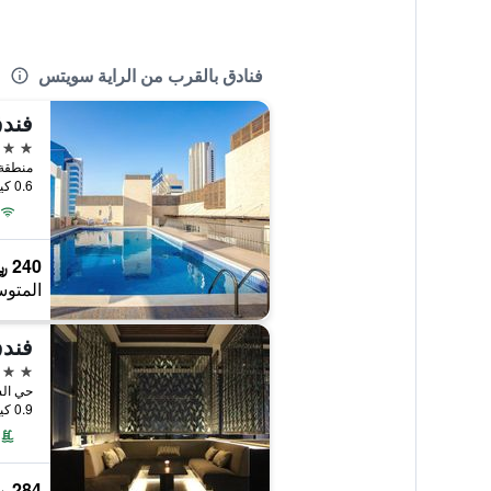
فنادق بالقرب من الراية سويتس
فند
4 نجوم
منطقة 
0.6 كيلومتر عن وسط المدينة
240 ﷼
المتوس
فندق
5 نجوم
حي الس
0.9 كيلومتر عن وسط المدينة
284 ﷼