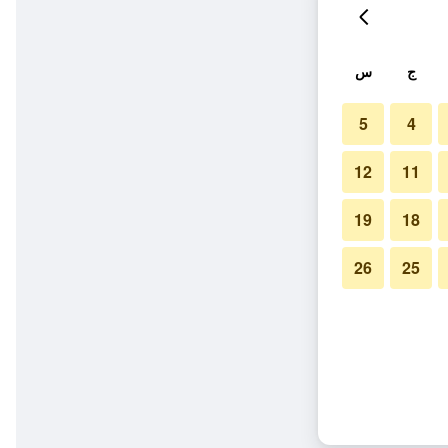
ج
س
5
4
12
11
19
18
26
25