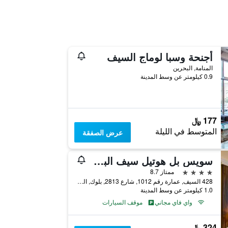
أجنحة وسبا لوماج السيف
المنامة, البحرين
0.9 كيلومتر عن وسط المدينة
177 ﷼
المتوسط في الليلة
عرض الصفقة
سويس بل هوتيل سيف البحرين
4 نجوم
ممتاز 8.7
428 السيف, عمارة رقم 1012, شارع 2813, بلوك, المنامة, البحرين
1.0 كيلومتر عن وسط المدينة
واي فاي مجاني
موقف السيارات
324 ﷼