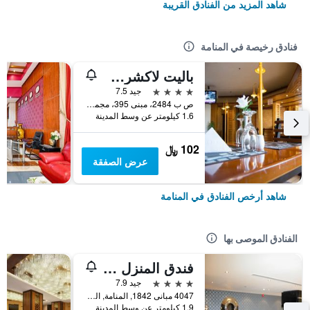
شاهد المزيد من الفنادق القريبة
فنادق رخيصة في المنامة
باليت لاكشري مارينا فيو، المعروف سابقًا باسم فندق هابي دايز
4 نجوم
جيد 7.5
ص ب 2484، مبنى 395، مجمع 319، شارع 1912, المنامة, البحرين
1.6 كيلومتر عن وسط المدينة
102 ﷼
عرض الصفقة
شاهد أرخص الفنادق في المنامة
الفنادق الموصى بها
فندق المنزل البحرين
4 نجوم
جيد 7.9
4047 مبانى 1842, المنامة, البحرين
1.9 كيلومتر عن وسط المدينة