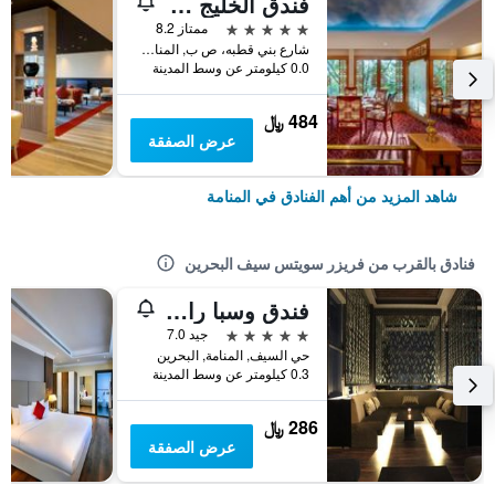
فندق الخليج قاعة مؤتمرات وسبا
5 نجوم
ممتاز 8.2
شارع بني قطبه، ص ب, المنامة, البحرين
0.0 كيلومتر عن وسط المدينة
484 ﷼
عرض الصفقة
شاهد المزيد من أهم الفنادق في المنامة
فنادق بالقرب من فريزر سويتس سيف البحرين
فندق وسبا رامي غراند
5 نجوم
جيد 7.0
حي السيف, المنامة, البحرين
0.3 كيلومتر عن وسط المدينة
286 ﷼
عرض الصفقة