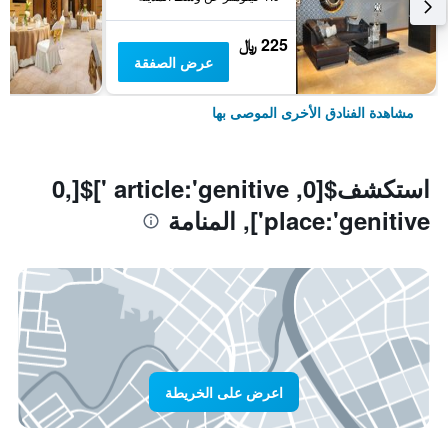
225 ﷼
عرض الصفقة
مشاهدة الفنادق الأخرى الموصى بها
استكشف$[0, article:'genitive ']$[0,
place:'genitive'], المنامة
اعرض على الخريطة