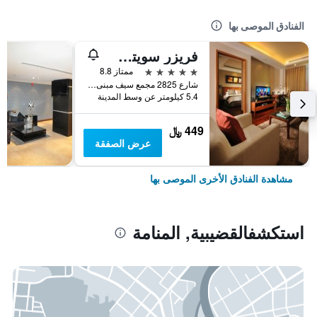
الفنادق الموصى بها
فريزر سويتس سيف البحرين
5 نجوم
ممتاز 8.8
شارع 2825 مجمع سيف مبنى رقم 428, المنامة, البحرين
5.4 كيلومتر عن وسط المدينة
449 ﷼
عرض الصفقة
مشاهدة الفنادق الأخرى الموصى بها
استكشفالقضيبية, المنامة