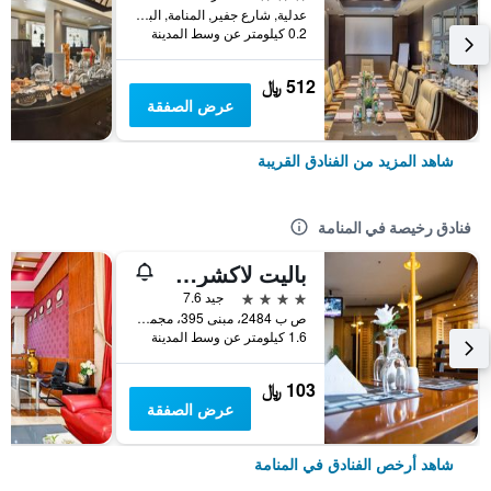
عدلية, شارع جفير, المنامة, البحرين
0.2 كيلومتر عن وسط المدينة
512 ﷼
عرض الصفقة
شاهد المزيد من الفنادق القريبة
فنادق رخيصة في المنامة
باليت لاكشري مارينا فيو، المعروف سابقًا باسم فندق هابي دايز
4 نجوم
جيد 7.6
ص ب 2484، مبنى 395، مجمع 319، شارع 1912, المنامة, البحرين
1.6 كيلومتر عن وسط المدينة
103 ﷼
عرض الصفقة
شاهد أرخص الفنادق في المنامة