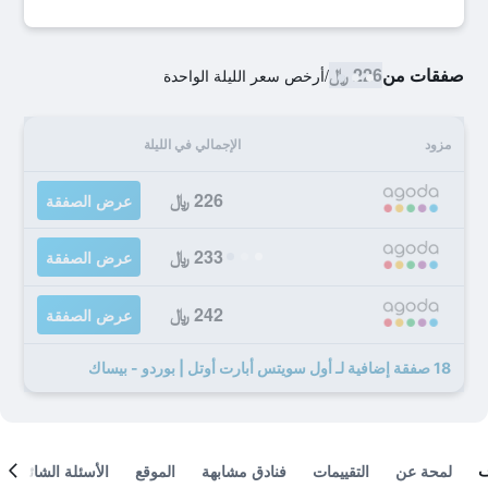
صفقات من
226 ﷼
/
أرخص سعر الليلة الواحدة
مزود
الإجمالي في الليلة
226 ﷼
عرض الصفقة
233 ﷼
عرض الصفقة
242 ﷼
عرض الصفقة
18 صفقة إضافية لـ أول سويتس أبارت أوتل | بوردو - بيساك
لمحة عن
التقييمات
فنادق مشابهة
الموقع
الأسئلة الشائعة