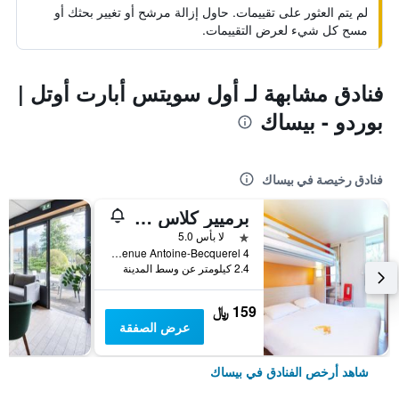
لم يتم العثور على تقييمات. حاول إزالة مرشح أو تغيير بحثك أو
مسح كل شيء لعرض التقييمات.
فنادق مشابهة لـ أول سويتس أبارت أوتل |
بوردو - بيساك
فنادق رخيصة في بيساك
برميير كلاس بوردو سود-بيساك بيكيريل
نجمة واحدة
لا بأس 5.0
4 Bis Avenue Antoine-Becquerel, بيساك, إقليم جيروند, فرنسا
2.4 كيلومتر عن وسط المدينة
159 ﷼
عرض الصفقة
شاهد أرخص الفنادق في بيساك