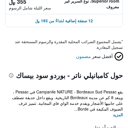
355 ﷼
Superior room، نوع السرير غير
معروف
سعر الليلة شامل الرسوم
12 صفقة إضافية ابتداءً من 193 ﷼
*
يشمل المجموع الضرائب المحلية المقدرة والرسوم المستحقة عند
تسجيل المغادرة.
أفضل سعر
مضمون
حول كامبانيلي ناتر - بوردو سود بيساك
يقع Campanile NATURE - Bordeaux Sud Pessac في Pessac ،
ويبعد 8 كم عن مدينة Bordeaux التاريخية. ويقع داخل حديقة تصطف
على جانبيها الأشجار ويقدم خدمة الواي فاي المجانية. تتميز غرف
الضيوف المكيفة في Borde...
المزيد
من الجيد أن تعلم