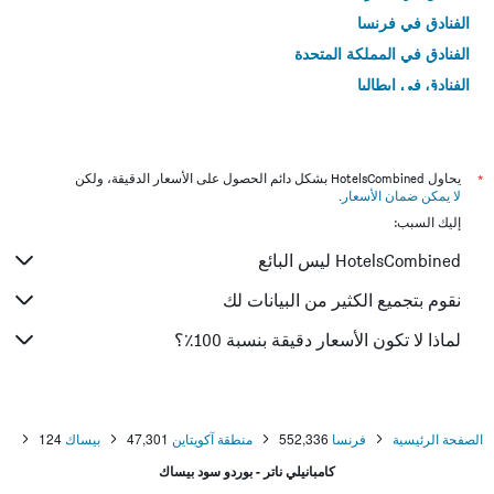
الفنادق في فرنسا
الفنادق في المملكة المتحدة
الفنادق في إيطاليا
الفنادق في تايلاند
*
يحاول HotelsCombined بشكل دائم الحصول على الأسعار الدقيقة، ولكن
لا يمكن ضمان الأسعار
.
إليك السبب:
HotelsCombined ليس البائع
نقوم بتجميع الكثير من البيانات لك
لماذا لا تكون الأسعار دقيقة بنسبة 100٪؟
الصفحة الرئيسية
فرنسا
552,336
منطقة آكويتاين
47,301
بيساك
124
كامبانيلي ناتر - بوردو سود بيساك