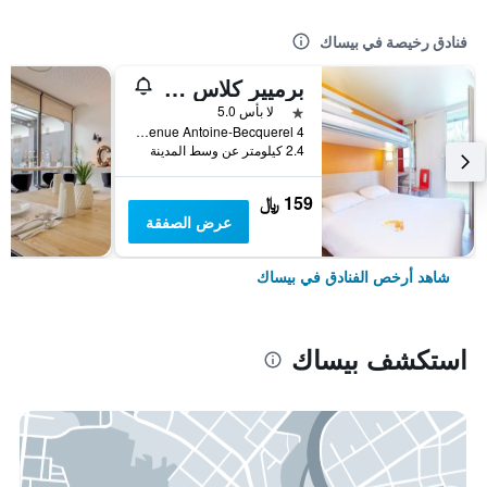
فنادق رخيصة في بيساك
برميير كلاس بوردو سود-بيساك بيكيريل
نجمة واحدة
لا بأس 5.0
4 Bis Avenue Antoine-Becquerel, بيساك, إقليم جيروند, فرنسا
2.4 كيلومتر عن وسط المدينة
159 ﷼
عرض الصفقة
شاهد أرخص الفنادق في بيساك
استكشف بيساك