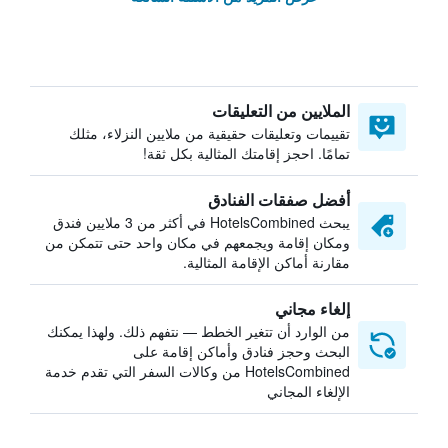
الملايين من التعليقات
تقييمات وتعليقات حقيقية من ملايين النزلاء، مثلك
تمامًا. احجز إقامتك المثالية بكل ثقة!
أفضل صفقات الفنادق
يبحث HotelsCombined في أكثر من 3 ملايين فندق
ومكان إقامة ويجمعهم في مكان واحد حتى تتمكن من
مقارنة أماكن الإقامة المثالية.
إلغاء مجاني
من الوارد أن تتغير الخطط — نتفهم ذلك. ولهذا يمكنك
البحث وحجز فنادق وأماكن إقامة على
HotelsCombined من وكالات السفر التي تقدم خدمة
الإلغاء المجاني