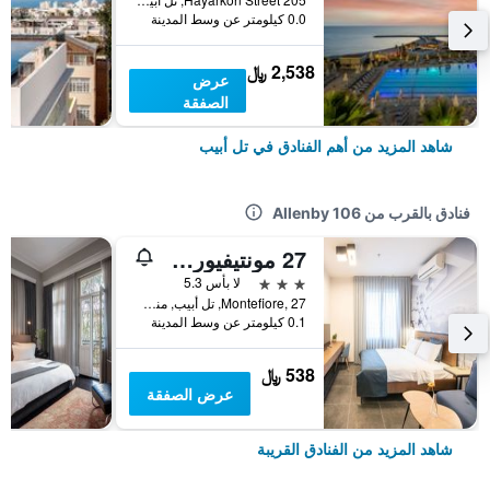
0.0 كيلومتر عن وسط المدينة
2,538 ﷼
عرض
الصفقة
شاهد المزيد من أهم الفنادق في تل أبيب
فنادق بالقرب من Allenby 106
27 مونتيفيورت تفٕلفي
3 نجوم
لا بأس 5.3
Montefiore, 27, تل أبيب, منطقة متروبوليتان تل أبيب, اسرائيل
0.1 كيلومتر عن وسط المدينة
538 ﷼
عرض الصفقة
شاهد المزيد من الفنادق القريبة