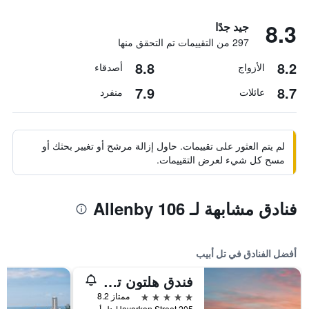
8.3
جيد جدًا
297 من التقييمات تم التحقق منها
8.8
8.2
الأزواج
أصدقاء
7.9
8.7
عائلات
منفرد
لم يتم العثور على تقييمات. حاول إزالة مرشح أو تغيير بحثك أو
مسح كل شيء لعرض التقييمات.
فنادق مشابهة لـ Allenby 106
أفضل الفنادق في تل أبيب
فندق هلتون تل أبيب
5 نجوم
ممتاز 8.2
205 Hayarkon Street, تل أبيب, منطقة متروبوليتان تل أبيب, اسرائيل