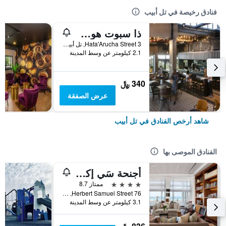
فنادق رخيصة في تل أبيب
ذا سبوت هوستل
3 Hata'Arucha Street, تل أبيب, منطقة متروبوليتان تل أبيب, اسرائيل
2.1 كيلومتر عن وسط المدينة
340 ﷼
عرض الصفقة
شاهد أرخص الفنادق في تل أبيب
الفنادق الموصى بها
أجنحة سَي إكسكيوتيف
4 نجوم
ممتاز 8.7
76 Herbert Samuel Street, تل أبيب, منطقة متروبوليتان تل أبيب, اسرائيل
3.1 كيلومتر عن وسط المدينة