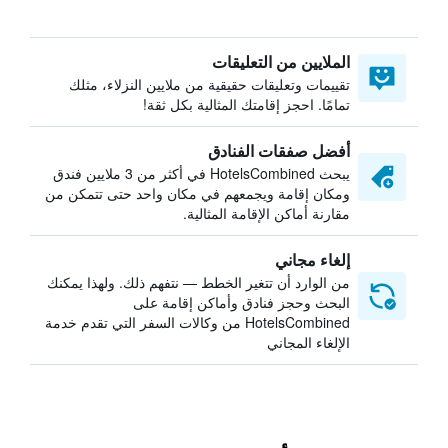
الملايين من التعليقات
تقييمات وتعليقات حقيقية من ملايين النزلاء، مثلك
تمامًا. احجز إقامتك المثالية بكل ثقة!
أفضل صفقات الفنادق
يبحث HotelsCombined في أكثر من 3 ملايين فندق
ومكان إقامة ويجمعهم في مكان واحد حتى تتمكن من
مقارنة أماكن الإقامة المثالية.
إلغاء مجاني
من الوارد أن تتغير الخطط — نتفهم ذلك. ولهذا يمكنك
البحث وحجز فنادق وأماكن إقامة على
HotelsCombined من وكالات السفر التي تقدم خدمة
الإلغاء المجاني