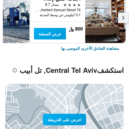
4 نجوم
ممتاز 8.7
76 Herbert Samuel Street, تل أبيب, منطقة متروبوليتان تل أبيب, اسرائيل
3.1 كيلومتر عن وسط المدينة
800 ﷼
عرض الصفقة
مشاهدة الفنادق الأخرى الموصى بها
استكشفCentral Tel Aviv, تل أبيب
اعرض على الخريطة