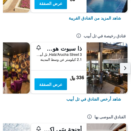
عرض الصفقة
شاهد المزيد من الفنادق القريبة
فنادق رخيصة في تل أبيب
ذا سبوت هوستل
3 Hata'Arucha Street, تل أبيب, منطقة متروبوليتان تل أبيب, اسرائيل
2.1 كيلومتر عن وسط المدينة
336 ﷼
عرض الصفقة
شاهد أرخص الفنادق في تل أبيب
الفنادق الموصى بها
أجنحة سَي إكسكيوتيف