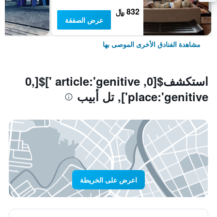
832 ﷼
عرض الصفقة
مشاهدة الفنادق الأخرى الموصى بها
استكشف$[0, article:'genitive ']$[0,
place:'genitive'], تل أبيب
اعرض على الخريطة