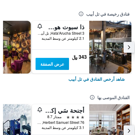
فنادق رخيصة في تل أبيب
ذا سبوت هوستل
3 Hata'Arucha Street, تل أبيب, منطقة متروبوليتان تل أبيب, اسرائيل
2.1 كيلومتر عن وسط المدينة
343 ﷼
عرض الصفقة
شاهد أرخص الفنادق في تل أبيب
الفنادق الموصى بها
أجنحة سَي إكسكيوتيف
4 نجوم
ممتاز 8.7
76 Herbert Samuel Street, تل أبيب, منطقة متروبوليتان تل أبيب, اسرائيل
3.1 كيلومتر عن وسط المدينة