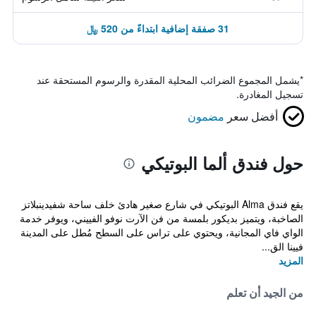
31 صفقة إضافية ابتداءً من 520 ﷼
*
يشمل المجموع الضرائب المحلية المقدرة والرسوم المستحقة عند
تسجيل المغادرة.
أفضل سعر
مضمون
حول فندق ألما البوتيكي
يقع فندق Alma البوتيكي في شارع صغير هادئ خلف ساحة شفيدينبلاتز
الصاخبة، ويتميز بديكور بلمسة من فن الآرت نوفو الفييني، ويوفر خدمة
الواي فاي المجانية، ويحتوي على تراس على السطح مُطل على المدينة
فيينا الق...
المزيد
من الجيد أن تعلم