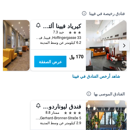
فنادق رخيصة في فيينا
كيرياد فيينا ألتمانسدورف
3 نجوم
جيد 7.3
Hoffingergasse 33, فيينا, فيينا, النمسا
6.2 كيلومتر عن وسط المدينة
170 ﷼
عرض الصفقة
شاهد أرخص الفنادق في فيينا
الفنادق الموصى بها
فندق ليوناردو فيينا هابتبانهوف
4 نجوم
ممتاز 8.8
Gerhard-Bronner-Straße 5, فيينا, فيينا, النمسا
2.9 كيلومتر عن وسط المدينة