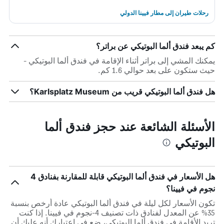
رحلات طيران إلى مطار فيينا الدولي
كم يبعد فندق ألما البوتيكي عن براتر؟
يمكنك المشي إلى براتر أثناء الإقامة في فندق ألما البوتيكي -
حيث ستكون على بعد حوالي 1.6 كم.
هل فندق ألما البوتيكي قريب من Karlsplatz Museum؟
الأسئلة الشائعة عند حجز فندق ألما
البوتيكي
هل الأسعار في فندق ألما البوتيكي قابلة للمقارنة بفنادق 4
نجوم في فيينا؟
تكون الأسعار لكل ليلة في فندق ألما البوتيكي عادة أرخص بنسبة
35% عن المعدل لفنادق ذات تصنيف 4-نجوم في فيينا. إذا كنت
تريد الأقامة في فندق ألما البوتيكي، ضع في اعتبارك أنه عليك أن