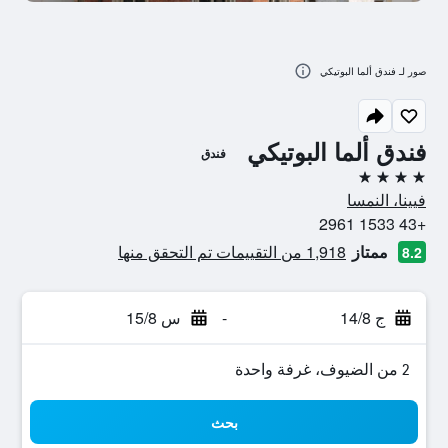
صور لـ فندق ألما البوتيكي
فندق ألما البوتيكي
فندق
4 نجوم
فيينا، النمسا
+43 1533 2961
ممتاز
1,918 من التقييمات تم التحقق منها
8.2
ج 14/8
-
س 15/8
2 من الضيوف، غرفة واحدة
بحث