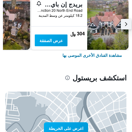
بريدج إن باي جرين كينج إنز
M5, Junction 20 North End Road, بريستول, المملكة المتحدة
18.2 كيلومتر عن وسط المدينة
304 ﷼
عرض الصفقة
مشاهدة الفنادق الأخرى الموصى بها
استكشف بريستول
اعرض على الخريطة