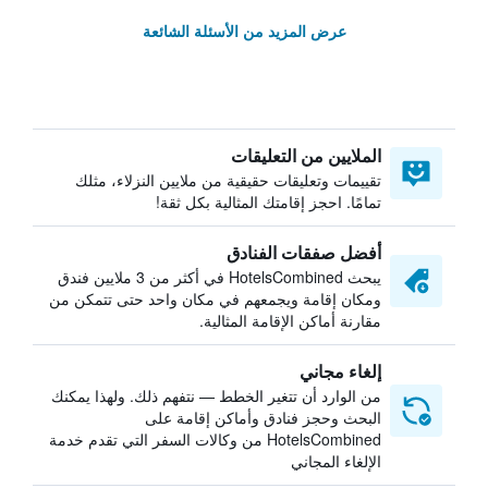
عرض المزيد من الأسئلة الشائعة
الملايين من التعليقات
تقييمات وتعليقات حقيقية من ملايين النزلاء، مثلك
تمامًا. احجز إقامتك المثالية بكل ثقة!
أفضل صفقات الفنادق
يبحث HotelsCombined في أكثر من 3 ملايين فندق
ومكان إقامة ويجمعهم في مكان واحد حتى تتمكن من
مقارنة أماكن الإقامة المثالية.
إلغاء مجاني
من الوارد أن تتغير الخطط — نتفهم ذلك. ولهذا يمكنك
البحث وحجز فنادق وأماكن إقامة على
HotelsCombined من وكالات السفر التي تقدم خدمة
الإلغاء المجاني