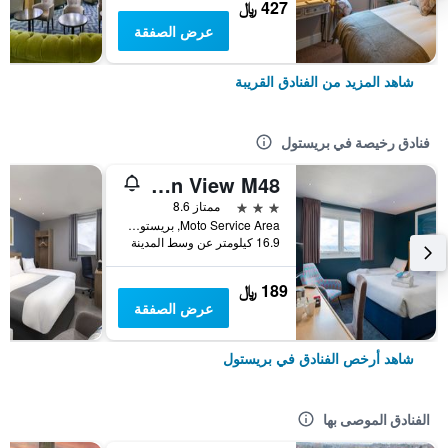
427 ﷼
عرض الصفقة
شاهد المزيد من الفنادق القريبة
فنادق رخيصة في بريستول
Travelodge Bristol Severn View M48
3 نجوم
ممتاز 8.6
Moto Service Area, بريستول, المملكة المتحدة
16.9 كيلومتر عن وسط المدينة
189 ﷼
عرض الصفقة
شاهد أرخص الفنادق في بريستول
الفنادق الموصى بها