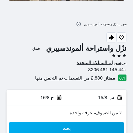
صور لـ نزُل واستراحة ألموندسبيري
نزُل واستراحة ألموندسبيري
فندق
3 نجوم
بريستول، المملكة المتحدة
+44 145 461 3206
ممتاز
2,830 من التقييمات تم التحقق منها
8.1
س 15/8
-
ح 16/8
2 من الضيوف، غرفة واحدة
بحث