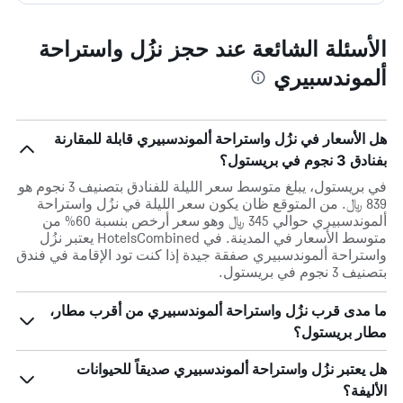
الأسئلة الشائعة عند حجز نزُل واستراحة
ألموندسبيري
هل الأسعار في نزُل واستراحة ألموندسبيري قابلة للمقارنة
بفنادق 3 نجوم في بريستول؟
في بريستول، يبلغ متوسط ​​سعر الليلة للفنادق بتصنيف 3 نجوم هو
839 ﷼. من المتوقع ظان يكون سعر الليلة في نزُل واستراحة
ألموندسبيري حوالي 345 ﷼ وهو سعر أرخص بنسبة 60% من
متوسط الأسعار في المدينة. في HotelsCombined يعتبر نزُل
واستراحة ألموندسبيري صفقة جيدة إذا كنت تود الإقامة في فندق
بتصنيف 3 نجوم في بريستول.
ما مدى قرب نزُل واستراحة ألموندسبيري من أقرب مطار،
مطار بريستول؟
هل يعتبر نزُل واستراحة ألموندسبيري صديقاً للحيوانات
الأليفة؟