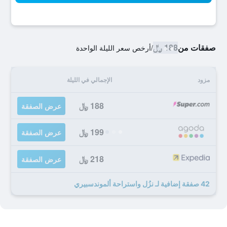
صفقات من
188 ﷼
/
أرخص سعر الليلة الواحدة
مزود
الإجمالي في الليلة
188 ﷼
عرض الصفقة
199 ﷼
عرض الصفقة
218 ﷼
عرض الصفقة
42 صفقة إضافية لـ نزُل واستراحة ألموندسبيري