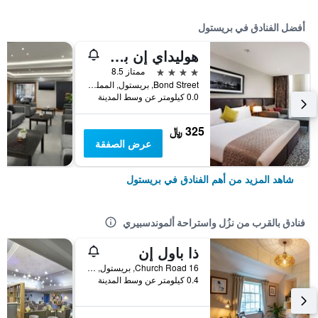
أفضل الفنادق في بريستول
هوليداي إن بريستول سيتي سنتر
4 نجوم
ممتاز 8.5
Bond Street, بريستول, المملكة المتحدة
0.0 كيلومتر عن وسط المدينة
325 ﷼
عرض الصفقة
شاهد المزيد من أهم الفنادق في بريستول
فنادق بالقرب من نزُل واستراحة ألموندسبيري
ذا باول إن
16 Church Road, بريستول, المملكة المتحدة
0.4 كيلومتر عن وسط المدينة