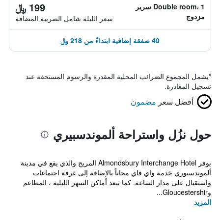
199 ﷼
Double room، 1 سرير
مزدوج
سعر الليلة شامل الصريبة المضافة
40 صفقة إضافية ابتداءً من 218 ﷼
*
يشمل المجموع الضرائب المحلية المقدرة والرسوم المستحقة عند
تسجيل المغادرة.
أفضل سعر
مضمون
حول نزُل واستراحة ألموندسبيري
يوفر Almondsbury Interchange Hotel المريح والذي يقع في مدينة
ألموندسبوري خدمة واي فاي مجاناً بالإضافة إلى غرفة اجتماعات
واستقبال على مدار الساعة. كما تبعد أماكن السهر الليلية ، المطاعم
وGloucestershir...
المزيد