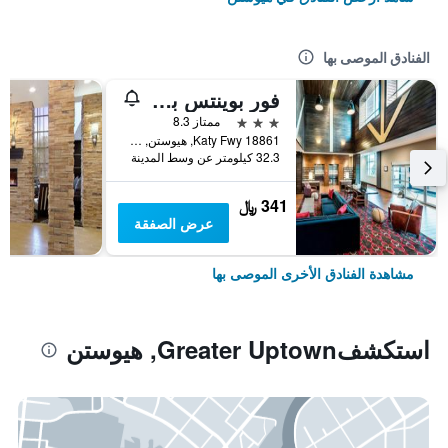
الفنادق الموصى بها
فور بوينتس باي شيراتون إينرجي كوريدور
3 نجوم
ممتاز 8.3
18861 Katy Fwy, هيوستن, TX, الولايات المتحدة الأميريكية
32.3 كيلومتر عن وسط المدينة
341 ﷼
عرض الصفقة
مشاهدة الفنادق الأخرى الموصى بها
استكشفGreater Uptown, هيوستن