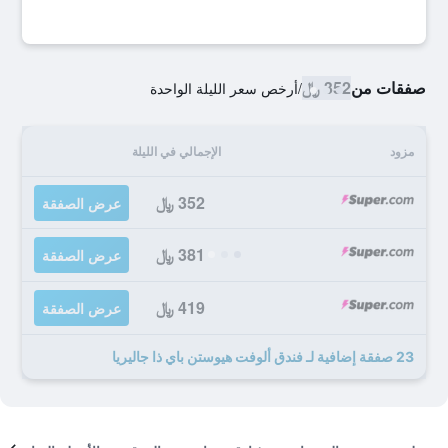
صفقات من
352 ﷼
/
أرخص سعر الليلة الواحدة
مزود
الإجمالي في الليلة
352 ﷼
عرض الصفقة
381 ﷼
عرض الصفقة
419 ﷼
عرض الصفقة
23 صفقة إضافية لـ فندق ألوفت هيوستن باي ذا جاليريا