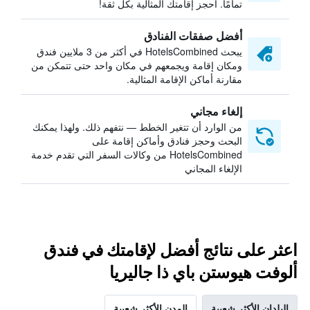
تمامًا. احجز إقامتك المثالية بكل ثقة!
أفضل صفقات الفنادق
يبحث HotelsCombined في أكثر من 3 ملايين فندق
ومكان إقامة ويجمعهم في مكان واحد حتى تتمكن من
مقارنة أماكن الإقامة المثالية.
إلغاء مجاني
من الوارد أن تتغير الخطط — نتفهم ذلك. ولهذا يمكنك
البحث وحجز فنادق وأماكن إقامة على
HotelsCombined من وكالات السفر التي تقدم خدمة
الإلغاء المجاني
اعثر على نتائج أفضل لإقامتك في فندق
ألوفت هيوستن باي ذا جاليريا
البلدان الأكثر شعبية
المدن الأكثر شعبية