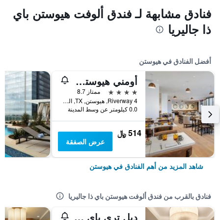
فنادق مشابهة لـ فندق ألوفت هيوستن باي
ذا جاليريا
أفضل الفنادق في هيوستن
أومني هيوستن هوتل
4 نجوم
ممتاز 8.7
4 Riverway, هيوستن, TX, الولايات المتحدة الأميريكية
0.0 كيلومتر عن وسط المدينة
514 ﷼
عرض الصفقة
شاهد المزيد من أهم الفنادق في هيوستن
فنادق بالقرب من فندق ألوفت هيوستن باي ذا جاليريا
دبل تري باي هيلتون هوتل آند سويتس هيوستن باي ذا جاليريا