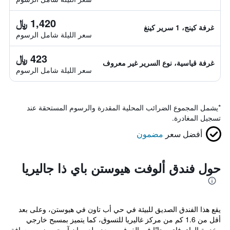
1,420 ﷼
غرفة كينج، 1 سرير كينغ
سعر الليلة شامل الرسوم
423 ﷼
غرفة قياسية، نوع السرير غير معروف
سعر الليلة شامل الرسوم
*
يشمل المجموع الضرائب المحلية المقدرة والرسوم المستحقة عند
تسجيل المغادرة.
أفضل سعر
مضمون
حول فندق ألوفت هيوستن باي ذا جاليريا
يقع هذا الفندق الصديق للبيئة في حي أب تاون في هيوستن، وعلى بعد
أقل من 1.6 كم من مركز غاليريا للتسوق، كما يتميز بمسبح خارجي
وخدمة الواي فاي مجانًا في الغرف، ويبعد ملعب إن آر جي ضمن مسافة