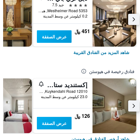
4 نجوم
جيد 7.5
5353 Westheimer Road, هيوستن, TX, الولايات المتحدة الأميريكية
0.2 كيلومتر عن وسط المدينة
451 ﷼
عرض الصفقة
شاهد المزيد من الفنادق القريبة
فنادق رخيصة في هيوستن
إكستنديد ستاي إن تاون سويتس هيوستون تكساس - جرينسبوينت
12010 Kuykendahl Road, هيوستن, TX, الولايات المتحدة الأميريكية
23.0 كيلومتر عن وسط المدينة
126 ﷼
عرض الصفقة
شاهد أرخص الفنادق في هيوستن