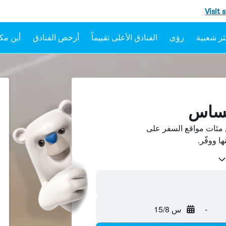
Visit 
رؤى
الفنادق الأعلى تقييماً
أرخص الفنادق
أين مكا
كساس
مئات مواقع السفر على
-
س 15/8