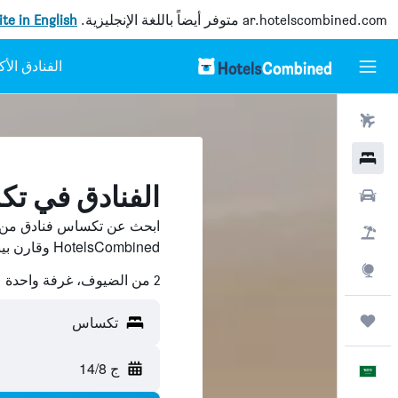
ar.hotelscombined.com
متوفر أيضاً باللغة الإنجليزية.
site in English
رحلات طيران
فنادق
الفنادق في ت
سيارات
ابحث عن تكساس فنادق من 
حزم العروض
HotelsCombined وقارن بينها ووفّر.
استكشاف
2 من الضيوف، غرفة واحدة
رحلات
تكساس
ج 14/8
العَرَبِيَّة