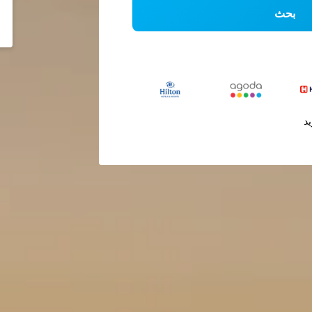
بحث
يد