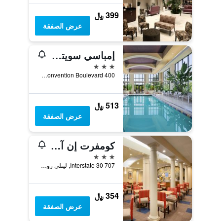
399 ﷼
عرض الصفقة
إمباسي سويتس باي هيلتون آت هوت سبرينجز كونفينشن سنتر
3 نجوم
400 Convention Boulevard, هوت سبرينغس (اركانساس), AR, الولايات المتحدة الأميريكية
513 ﷼
عرض الصفقة
كومفرت إن آند سويتس بريزيدنشيال - داون تاون ليتل روك
3 نجوم
707 Interstate 30, ليتلي روك, AR, الولايات المتحدة الأميريكية
354 ﷼
عرض الصفقة