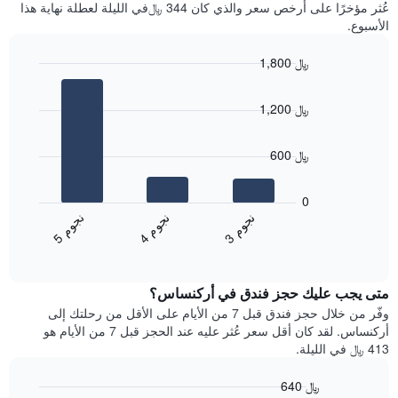
آخر
عُثر مؤخرًا على أرخص سعر والذي كان 344 ﷼في الليلة لعطلة نهاية هذا
غرفة
3
الأسبوع.
أيام
مع
1,800 ﷼
التصنيف
Bar
حسب
Chart
graphic.
chart
النجوم
1,200 ﷼
with
يتضمن
3
المخطط
bars.
1
600 ﷼
محور
يعرض
X
المخطط
0
التي
التالي
ن
م
ن
م
ن
م
تعرض
متوسط
4
ج
و
3
ج
و
5
ج
و
فئات
End
سعر
of
الفنادق
الغرفة
interactive
بالنجوم.
خلال
chart
يتضمن
متى يجب عليك حجز فندق في أركنساس؟
عطلة
المخطط
نهاية
وفّر من خلال حجز فندق قبل 7 من الأيام على الأقل من رحلتك إلى
1
هذا
أركنساس. لقد كان أقل سعر عُثر عليه عند الحجز قبل 7 من الأيام هو
محور
الأسبوع
413 ﷼ في الليلة.
Y
الذي
الذي
عُثر
640 ﷼
يعرض
عليه