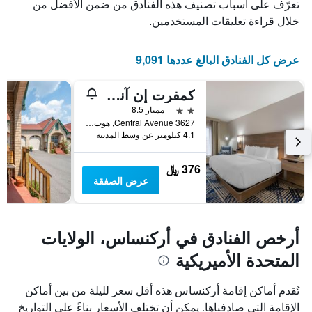
الذي
يعرض
تعرّف على أسباب تصنيف هذه الفنادق من ضمن الأفضل من
عدد
يعرض
خلال قراءة تعليقات المستخدمين.
الأيام
متوسط
قبل
سعر
غرفة
الإقامة
عرض كل الفنادق البالغ عددها 9,091
في
يتضمن
عطلة
المخطط
كمفرت إن آند سويتس هوت سبرينجز ميدتاون
نهاية
التالي
1
هذا
2 نجمتين
ممتاز 8.5
محور
الأسبوع
3627 Central Avenue, هوت سبرينغس (اركانساس), AR, الولايات المتحدة الأميريكية
Y
خلال
4.1 كيلومتر عن وسط المدينة
آخر
الذي
3
يعرض
376 ﷼
أيام
متوسط
عرض الصفقة
سعر
غرفة
أرخص الفنادق في أركنساس، الولايات
المتحدة الأميريكية
تُقدم أماكن إقامة أركنساس هذه أقل سعر لليلة من بين أماكن
الإقامة التي صادفناها. يمكن أن تختلف الأسعار بناءً على التواريخ