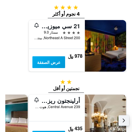
4 نجوم
4 نجوم أو أكثر
21 سي ميوزيام هوتل بنتونفيل
4 نجوم
ممتاز 9.0
200 Northeast A Street, بينتونفيل, AR, الولايات المتحدة الأميريكية
978 ﷼
عرض الصفقة
2 نجمتين
نجمتين أو أقل
أرلينجتون ريزورت هوتل آند سبا
239 Central Avenue, هوت سبرينغس (اركانساس), AR, الولايات المتحدة الأميريكية
435 ﷼