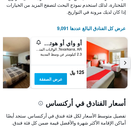
المُختارة، لذلك استخدم نموذج البحث لتصفح المزيد من الخيارات
إذا كان لديك مرونة في التواريخ.
عرض كل الفنادق البالغ عددها 9,091
أو واي أو هوتل تيكساركانا نورث هايتس أركنساس هوي آي-30
Texarkana, AR, الولايات المتحدة الأميريكية
2.3 كيلومتر عن وسط المدينة
125 ﷼
عرض الصفقة
أسعار الفنادق في أركنساس
تفصيل متوسط الأسعار لكل فئة فندق في أركنساس. ستجد أيضًا
أماكن الإقامة الأكثر شهرة والأفضل قيمة ضمن كل فئة فندق.