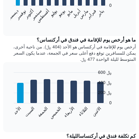
bars.
0
فبراير
مايو
أغسطس
نوفمبر
يناير
أبريل
يوليو
أكتوبر
مارس
يونيو
سبتمبر
ديسمبر
يعرض
المخطط
End
of
التالي
interactive
متوسط
chart
سعر
ما هو أرخص يوم للإقامة في فندق في أركنساس؟
غرفة
أرخص يوم للإقامة في أركنساس هو الأحد (404 ﷼). من ناحية أخرى،
كل
يمكن للمسافرين توقع دفع أعلى سعر في الجمعة، عندما يكون السعر
شهر
المتوسط لليلة الواحدة 477 ﷼.
يتضمن
المخطط
600 ﷼
1
Bar
محور
Chart
400 ﷼
graphic.
chart
X
with
الذي
200 ﷼
7
يعرض
bars.
0
الشهور.
الاثنين
الثلاثاء
الأربعاء
الخميس
الجمعة
السبت
الأحد
يتضمن
يعرض
المخطط
المخطط
End
التالي
of
التالي
interactive
1
متوسط
chart
محور
سعر
كم تكلفة فندق في أركنساسالليلة؟
Y