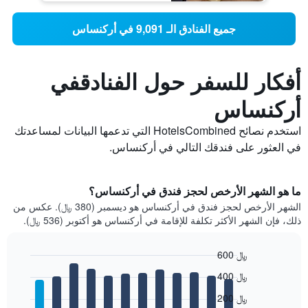
جميع الفنادق الـ 9,091 في أركنساس
أفكار للسفر حول الفنادقفي
أركنساس
استخدم نصائح HotelsCombined التي تدعمها البيانات لمساعدتك
في العثور على فندقك التالي في أركنساس.
ما هو الشهر الأرخص لحجز فندق في أركنساس؟
الشهر الأرخص لحجز فندق في أركنساس هو ديسمبر (380 ﷼). عكس من
ذلك، فإن الشهر الأكثر تكلفة للإقامة في أركنساس هو أكتوبر (536 ﷼).
600 ﷼
Bar
Chart
400 ﷼
graphic.
chart
with
200 ﷼
12