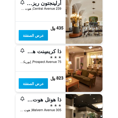
أرلينجتون ريزورت هوتل آند سبا
239 Central Avenue, هوت سبرينغس (اركانساس), AR, الولايات المتحدة الأميريكية
435 ﷼
عرض الصفقة
ذا كريسِنت هوتيل آند سبا
3 نجوم
75 Prospect Avenue, إيوريكا سبرينغس, AR, الولايات المتحدة الأميريكية
823 ﷼
عرض الصفقة
ذا هوتل هوت سبرينجز
3 نجوم
305 Malvern Avenue, هوت سبرينغس (اركانساس), AR, الولايات المتحدة الأميريكية