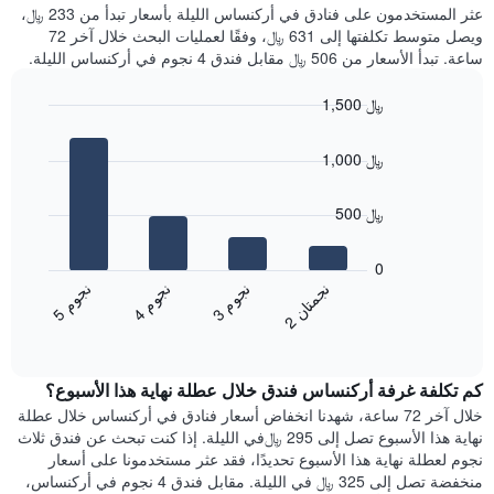
غرفة
عثر المستخدمون على فنادق في أركنساس الليلة بأسعار تبدأ من 233 ﷼،
الذي
كل
ويصل متوسط تكلفتها إلى 631 ﷼، وفقًا لعمليات البحث خلال آخر 72
يعرض
يوم
ساعة. تبدأ الأسعار من 506 ﷼ مقابل فندق 4 نجوم في أركنساس الليلة.
متوسط
في
سعر
الأسبوع
1,500 ﷼
غرفة
يتضمن
Bar
المخطط
Chart
graphic.
chart
1
1,000 ﷼
with
محور
4
X
bars.
500 ﷼
الذي
يعرض
يعرض
أيام
المخطط
0
الأسبوع.
التالي
ن
ن
ن
م
ن
م
ن
م
يتضمن
متوسط
3
ج
و
4
ج
و
5
ج
و
2
ج
م
ت
ا
المخطط
End
سعر
of
التالي
الغرفة
interactive
1
هذه
chart
محور
كم تكلفة غرفة أركنساس فندق خلال عطلة نهاية هذا الأسبوع؟
الليلة
Y
الذي
خلال آخر 72 ساعة، شهدنا انخفاض أسعار فنادق في أركنساس خلال عطلة
الذي
عُثر
نهاية هذا الأسبوع تصل إلى 295 ﷼في الليلة. إذا كنت تبحث عن فندق ثلاث
يعرض
عليه
نجوم لعطلة نهاية هذا الأسبوع تحديدًا، فقد عثر مستخدمونا على أسعار
متوسط
خلال
منخفضة تصل إلى 325 ﷼ في الليلة. مقابل فندق 4 نجوم في أركنساس،
سعر