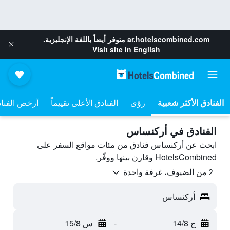
ar.hotelscombined.com
متوفر أيضاً باللغة الإنجليزية.
Visit site in English
رؤى
الفنادق الأعلى تقييماً
أرخص الفنا
الفنادق في أركنساس
ابحث عن أركنساس فنادق من مئات مواقع السفر على
HotelsCombined وقارن بينها ووفّر.
2 من الضيوف، غرفة واحدة
أركنساس
ج 14/8
-
س 15/8