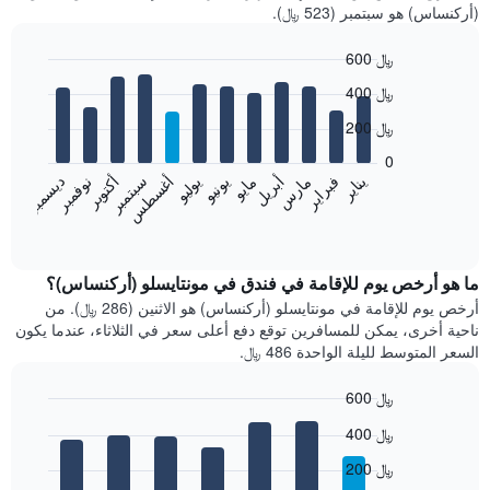
(أركنساس) هو سبتمبر (523 ﷼).
600 ﷼
Bar
Chart
400 ﷼
graphic.
chart
with
200 ﷼
12
bars.
0
فبراير
مايو
أغسطس
نوفمبر
يناير
أبريل
يوليو
أكتوبر
مارس
يونيو
سبتمبر
ديسمبر
يعرض
المخطط
End
of
التالي
interactive
متوسط
chart
سعر
ما هو أرخص يوم للإقامة في فندق في مونتايسلو (أركنساس)؟
غرفة
أرخص يوم للإقامة في مونتايسلو (أركنساس) هو الاثنين (286 ﷼). من
كل
ناحية أخرى، يمكن للمسافرين توقع دفع أعلى سعر في الثلاثاء، عندما يكون
شهر
السعر المتوسط لليلة الواحدة 486 ﷼.
يتضمن
المخطط
600 ﷼
1
Bar
محور
Chart
400 ﷼
graphic.
chart
X
with
الذي
200 ﷼
7
يعرض