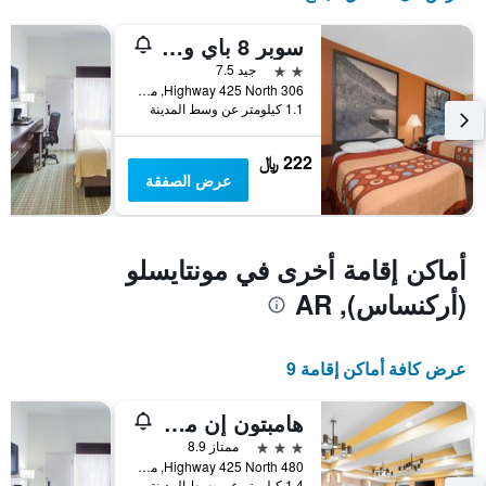
1
محور
سوبر 8 باي ويندام مونتيتشيلو أركنساس
Y
2 نجمتين
جيد 7.5
الذي
306 Highway 425 North, مونتايسلو (أركنساس), AR, الولايات المتحدة الأميريكية
يعرض
1.1 كيلومتر عن وسط المدينة
متوسط
سعر
غرفة
222 ﷼
عرض الصفقة
أماكن إقامة أخرى في مونتايسلو
(أركنساس), AR
عرض كافة أماكن إقامة 9
هامبتون إن مونتيتشلو
3 نجوم
ممتاز 8.9
480 Highway 425 North, مونتايسلو (أركنساس), AR, الولايات المتحدة الأميريكية
1.4 كيلومتر عن وسط المدينة