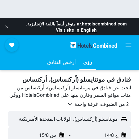
ar.hotelscombined.com
متوفر أيضاً باللغة الإنجليزية.
Visit site in English
رؤى
أرخص الفنادق
فنادق في مونتايسلو (أركنساس)، أركنساس
ابحث عن فنادق في مونتايسلو (أركنساس)، أركنساس من
مئات مواقع السفر وقارن بينها على HotelsCombined ووفّر.
2 من الضيوف، غرفة واحدة
مونتايسلو (أركنساس)، الولايات المتحدة الأميريكية
ج 14/8
-
س 15/8