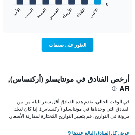
bars.
0
الشهور.
الاثنين
الثلاثاء
الأربعاء
الخميس
الجمعة
السبت
الأحد
يتضمن
يعرض
المخطط
المخطط
End
التالي
of
التالي
interactive
1
متوسط
chart
محور
سعر
Y
غرفة
العثور على صفقات
الذي
كل
يعرض
يوم
متوسط
في
سعر
الأسبوع
غرفة
يتضمن
المخطط
أرخص الفنادق في مونتايسلو (أركنساس),
1
AR
محور
X
الذي
في الوقت الحالي، تقدم هذه الفنادق أقل سعر لليلة من بين
يعرض
الفنادق التي وجدناها في مونتايسلو (أركنساس). إذا كان لديك
أيام
مرونة في التواريخ، قم بتغيير التواريخ المُختارة لمقارنة الأسعار.
الأسبوع.
يتضمن
المخطط
عرض كل الفنادق البالغ عددها 9
التالي