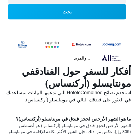
بحث
...والمزيد
أفكار للسفر حول الفنادقفي
مونتايسلو (أركنساس)
استخدم نصائح HotelsCombined التي تدعمها البيانات لمساعدتك
في العثور على فندقك التالي في مونتايسلو (أركنساس).
ما هو الشهر الأرخص لحجز فندق في مونتايسلو (أركنساس)؟
الشهر الأرخص لحجز فندق في مونتايسلو (أركنساس) هو أغسطس
(309 ﷼). عكس من ذلك، فإن الشهر الأكثر تكلفة للإقامة في مونتايسلو