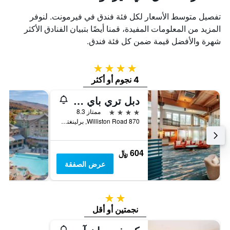
تفصيل متوسط الأسعار لكل فئة فندق في فيرمونت. لنوفر
المزيد من المعلومات المفيدة، قمنا أيضًا بتبيان الفنادق الأكثر
شهرة والأفضل قيمة ضمن كل فئة فندق.
4 نجوم
4 نجوم أو أكثر
دبل تري باي هيلتون هوتل برلنغتون فيرمونت
4 نجوم
ممتاز 8.3
870 Williston Road, برلينغتون, VT, الولايات المتحدة الأميريكية
604 ﷼
عرض الصفقة
2 نجمتين
نجمتين أو أقل