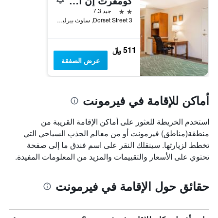
كومفرت إن آند سويتس ساوث بيرلينجتون نير يونيفيرسيتي
2 نجمتين
جيد 7.3
3 Dorset Street, ساوث بيرلينغتون, VT, الولايات المتحدة الأميريكية
511 ﷼
عرض الصفقة
أماكن للإقامة في فيرمونت
استخدم الخريطة للعثور على أماكن الإقامة القريبة من
منطقة(مناطق) فيرمونت أو من معالم الجذب السياحي التي
تخطط لزيارتها. سينقلك النقر على اسم فندق ما إلى صفحة
تحتوي على الأسعار والتقييمات والمزيد من المعلومات المفيدة.
حقائق حول الإقامة في فيرمونت