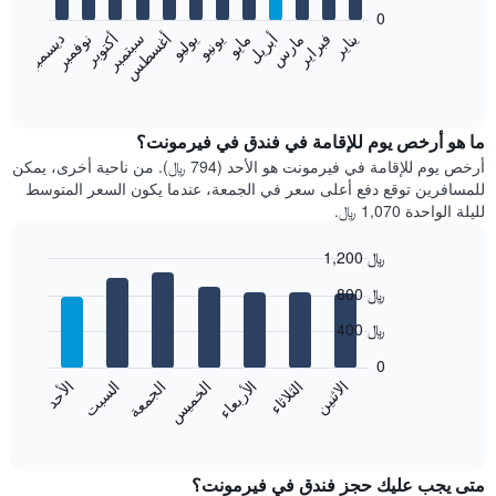
bars.
0
فبراير
مايو
أغسطس
نوفمبر
يناير
أبريل
يوليو
أكتوبر
مارس
يونيو
سبتمبر
ديسمبر
يعرض
المخطط
End
of
التالي
interactive
متوسط
chart
سعر
ما هو أرخص يوم للإقامة في فندق في فيرمونت؟
غرفة
أرخص يوم للإقامة في فيرمونت هو الأحد (794 ﷼). من ناحية أخرى، يمكن
كل
للمسافرين توقع دفع أعلى سعر في الجمعة، عندما يكون السعر المتوسط
شهر
لليلة الواحدة 1,070 ﷼.
يتضمن
المخطط
1,200 ﷼
1
Bar
محور
Chart
800 ﷼
graphic.
chart
X
with
الذي
400 ﷼
7
يعرض
bars.
0
الشهور.
الاثنين
الخميس
الأحد
الأربعاء
السبت
الثلاثاء
الجمعة
يتضمن
يعرض
المخطط
المخطط
End
التالي
of
التالي
interactive
1
متوسط
chart
محور
سعر
متى يجب عليك حجز فندق في فيرمونت؟
Y