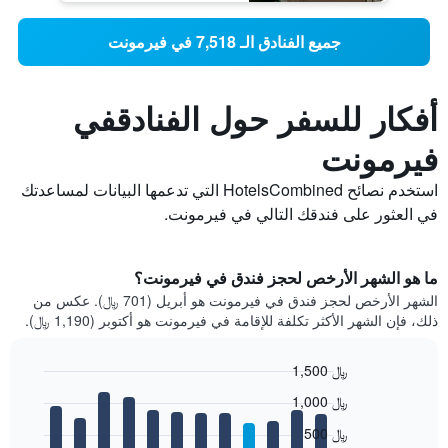
جميع الفنادق الـ 7,518 في فيرمونت
أفكار للسفر حول الفنادقفي
فيرمونت
استخدم نصائح HotelsCombined التي تدعمها البيانات لمساعدتك
في العثور على فندقك التالي في فيرمونت.
ما هو الشهر الأرخص لحجز فندق في فيرمونت؟
الشهر الأرخص لحجز فندق في فيرمونت هو أبريل (701 ﷼). عكس من
ذلك، فإن الشهر الأكثر تكلفة للإقامة في فيرمونت هو أكتوبر (1,190 ﷼).
1,500 ﷼
Bar
Chart
1,000 ﷼
graphic.
chart
with
500 ﷼
12