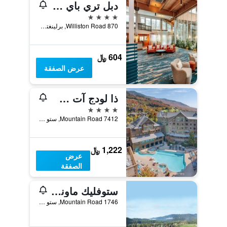
دبل تري باي هيلتون هوتل برلنغتون فيرمونت
4 نجوم
870 Williston Road, برلينغتون, VT, الولايات المتحدة الأميريكية
604 ﷼
عرض الصفقة
ذا لودج آت سبروس بيك، إيه ديستينيشن باي حياة ريزيدنس
4 نجوم
7412 Mountain Road, ستو (فيرمونت), VT, الولايات المتحدة الأميريكية
1,222 ﷼
عرض
الصفقة
ستوفليك ماونتن ريزورت آند سبا
1746 Mountain Road, ستو (فيرمونت), VT, الولايات المتحدة الأميريكية