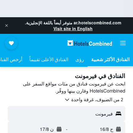
ar.hotelscombined.com
متوفر أيضاً باللغة الإنجليزية.
Visit site in English
رؤى
الفنادق الأعلى تقييماً
أرخص الفنا
الفنادق في فيرمونت
ابحث عن فيرمونت فنادق من مئات مواقع السفر على
HotelsCombined وقارن بينها ووفّر.
2 من الضيوف، غرفة واحدة
فيرمونت
ح 16/8
-
ن 17/8