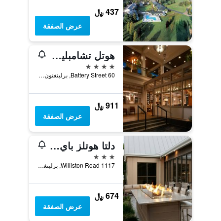
437 ﷼
عرض الصفقة
هوتل تشامبلين بيرلينجتون، كوريو كوليكشن باي هيلتون
4 نجوم
60 Battery Street, برلينغتون, VT, الولايات المتحدة الأميريكية
911 ﷼
عرض الصفقة
دلتا هوتلز باي ماريوت بورلينجتون
3 نجوم
1117 Williston Road, برلينغتون, VT, الولايات المتحدة الأميريكية
674 ﷼
عرض الصفقة