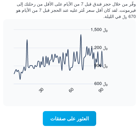
غرفة
وفّر من خلال حجز فندق قبل 7 من الأيام على الأقل من رحلتك إلى
الذي
كل
فيرمونت. لقد كان أقل سعر عُثر عليه عند الحجز قبل 7 من الأيام هو
يعرض
يوم
670 ﷼ في الليلة.
متوسط
في
سعر
الأسبوع
1,500 ﷼
غرفة
يتضمن
Line
المخطط
Chart
graphic.
chart
1
with
1,200 ﷼
محور
90
X
data
الذي
points.
900 ﷼
يعرض
أيام
يعرض
الأسبوع.
المخطط
600 ﷼
يتضمن
التالي
60
90
30
المخطط
كيفية
End
of
التالي
تغير
interactive
1
سعر
chart
محور
غرفة
Y
عند
العثور على صفقات
الذي
اقتراب
يعرض
تاريخ
متوسط
الإقامة
سعر
يتضمن