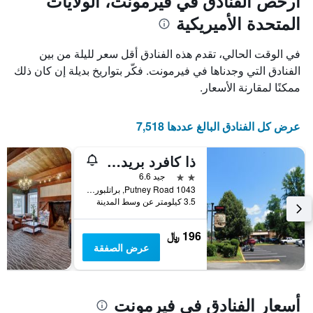
أرخص الفنادق في فيرمونت، الولايات
المتحدة الأميريكية
في الوقت الحالي، تقدم هذه الفنادق أقل سعر لليلة من بين
الفنادق التي وجدناها في فيرمونت. فكّر بتواريخ بديلة إن كان ذلك
ممكنًا لمقارنة الأسعار.
عرض كل الفنادق البالغ عددها 7,518
ذا كافرد بريدج إن
2 نجمتين
جيد 6.6
1043 Putney Road, براتلبورو, VT, الولايات المتحدة الأميريكية
3.5 كيلومتر عن وسط المدينة
196 ﷼
عرض الصفقة
أسعار الفنادق في فيرمونت