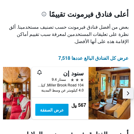
غرفة
المخطط
1
أعلى فنادق فيرمونت تقييمًا
محور
X
بعض من أفضل فنادق فيرمونت حسب تصنيف مستخدمينا. ألق
الذي
يعرض
نظرة على تعليقات المستخدمين لمعرفة سبب تقييم أماكن
عدد
الإقامة هذه على أنها الأفضل.
الأيام
قبل
الإقامة
عرض كل الفنادق البالغ عددها 7,518
يتضمن
المخطط
سنود إن
التالي
1
3 نجوم
ممتاز 9.4
محور
104 Miller Brook Road, كيلنغتون, VT, الولايات المتحدة الأميريكية
Y
4.0 كيلومتر عن وسط المدينة
الذي
يعرض
567 ﷼
متوسط
عرض الصفقة
سعر
غرفة