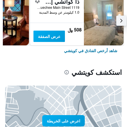
ذا كواتشي إن آت مارشلاند فارم
1119 Quechee Main Street, كويتشي, VT, الولايات المتحدة الأميريكية
1.0 كيلومتر عن وسط المدينة
508 ﷼
عرض الصفقة
شاهد أرخص الفنادق في كويتشي
استكشف كويتشي
اعرض على الخريطة