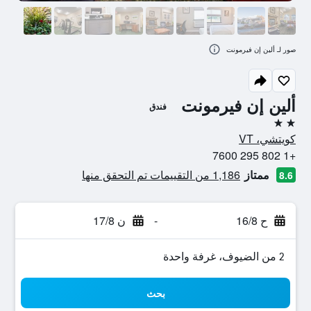
صور لـ ألين إن فيرمونت
ألين إن فيرمونت
فندق
2 نجمتين
كويتشي، VT
+1 802 295 7600
ممتاز
1,186 من التقييمات تم التحقق منها
8.6
ح 16/8
-
ن 17/8
2 من الضيوف، غرفة واحدة
بحث