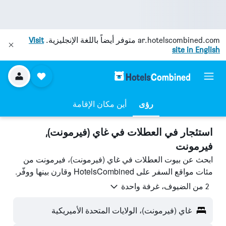
ar.hotelscombined.com
متوفر أيضاً باللغة الإنجليزية.
Visit
site in English
رؤى
أين مكان الإقامة
استئجار في العطلات في غاي (فيرمونت),
فيرمونت
ابحث عن بيوت العطلات في غاي (فيرمونت)، فيرمونت من
مئات مواقع السفر على HotelsCombined وقارن بينها ووفّر.
2 من الضيوف، غرفة واحدة
غاي (فيرمونت)، الولايات المتحدة الأميريكية