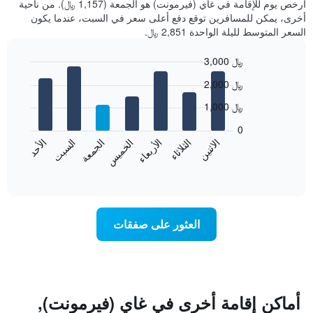
أرخص يوم للإقامة في غاي (فيرمونت) هو الجمعة (1,157 ﷼). من ناحية
أخرى، يمكن للمسافرين توقع دفع أعلى سعر في السبت، عندما يكون
السعر المتوسط لليلة الواحدة 2,851 ﷼.
3,000 ﷼
Bar
Chart
2,000 ﷼
graphic.
chart
with
1,000 ﷼
7
bars.
0
الاثنين
الخميس
الأحد
الأربعاء
السبت
الثلاثاء
الجمعة
يعرض
المخطط
End
of
التالي
interactive
متوسط
chart
سعر
غرفة
العثور على صفقات
كل
يوم
في
الأسبوع
يتضمن
المخطط
أماكن إقامة أخرى في غاي (فيرمونت),
1