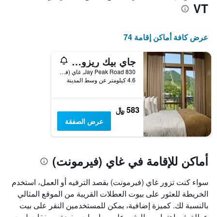
VT
محور
X
الذي
يعرض
عرض كافة أماكن إقامة 74
أيام
الأسبوع.
جاي بيك ريزورت
يتضمن
المخطط
830 Jay Peak Road, غاي (فيرمونت), VT, الولايات المتحدة الأميريكية
التالي
4.6 كيلومتر عن وسط المدينة
1
محور
Y
583 ﷼
الذي
عرض الصفقة
يعرض
متوسط
سعر
غرفة
أماكن للإقامة في غاي (فيرمونت)
سواء كنت تزور غاي (فيرمونت) بقصد الترفيه أو العمل، استخدم
الخريطة للعثور على بيوت العطلات القريبة من الموقع المثالي
بالنسبة لك. كميزة إضافية، يمكن للمستخدمين النقر على بيت
عطلة يثير اهتمامهم للعثور على معلومات مفيدة وصفقات لبيت