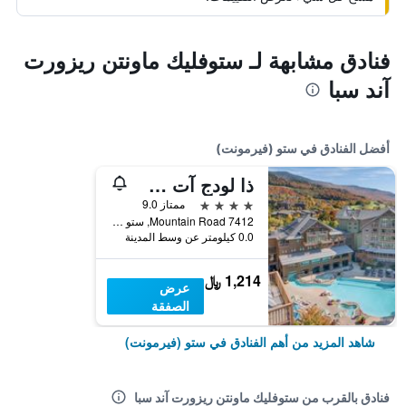
فنادق مشابهة لـ ستوفليك ماونتن ريزورت
آند سبا
أفضل الفنادق في ستو (فيرمونت)
ذا لودج آت سبروس بيك، إيه ديستينيشن باي حياة ريزيدنس
4 نجوم
ممتاز 9.0
7412 Mountain Road, ستو (فيرمونت), VT, الولايات المتحدة الأميريكية
0.0 كيلومتر عن وسط المدينة
1,214 ﷼
عرض
الصفقة
شاهد المزيد من أهم الفنادق في ستو (فيرمونت)
فنادق بالقرب من ستوفليك ماونتن ريزورت آند سبا