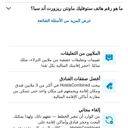
ما هو رقم هاتف ستوفليك ماونتن ريزورت آند سبا؟
عرض المزيد من الأسئلة الشائعة
الملايين من التعليقات
تقييمات وتعليقات حقيقية من ملايين النزلاء، مثلك
تمامًا. احجز إقامتك المثالية بكل ثقة!
أفضل صفقات الفنادق
يبحث HotelsCombined في أكثر من 3 ملايين فندق
ومكان إقامة ويجمعهم في مكان واحد حتى تتمكن من
مقارنة أماكن الإقامة المثالية.
إلغاء مجاني
من الوارد أن تتغير الخطط — نتفهم ذلك. ولهذا يمكنك
البحث وحجز فنادق وأماكن إقامة على
HotelsCombined من وكالات السفر التي تقدم خدمة