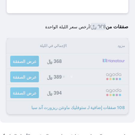
صفقات من
368 ﷼
/
أرخص سعر الليلة الواحدة
مزود
الإجمالي في الليلة
368 ﷼
عرض الصفقة
389 ﷼
عرض الصفقة
394 ﷼
عرض الصفقة
108 صفقات إضافية لـ ستوفليك ماونتن ريزورت آند سبا