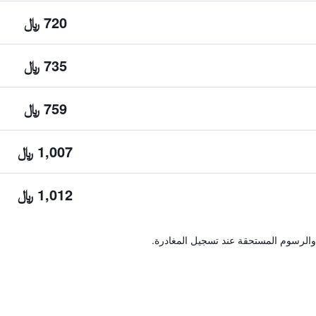
720 ﷼
735 ﷼
759 ﷼
1,007 ﷼
1,012 ﷼
والرسوم المستحقة عند تسجيل المغادرة.