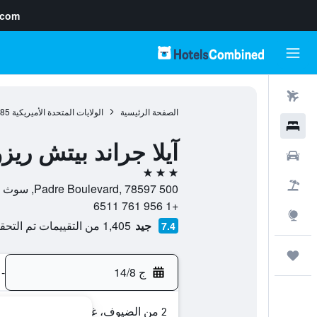
.com
رحلات طيران
الصفحة الرئيسية
الولايات المتحدة الأميريكية
985
فنادق
آيلا جراند بيتش ري
سيارات
3 نجوم
حزم العروض
500 Padre Boulevard, 78597, سوث بادري ايلاند, تكساس, الولايات المتحدة الأميريكية
+1 956 761 6511
استكشاف
جيد
1,405 من التقييمات تم التحقق منها
7.4
رحلات
ج 14/8
-
2 من الضيوف، غرفة واحدة