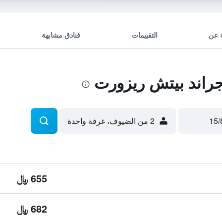
 عن
التقييمات
فنادق مشابهة
راند بيتش ريزورت
2 من الضيوف، غرفة واحدة
655 ﷼
682 ﷼