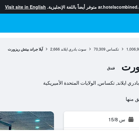
ar.hotelscombined
متوفر أيضاً باللغة الإنجليزية.
Visit site in English
1,006,
تكساس
70,309
سوث بادري ايلاند
2,666
آيلا جراند بيتش ريزورت
زورت
فندق
س 15/8