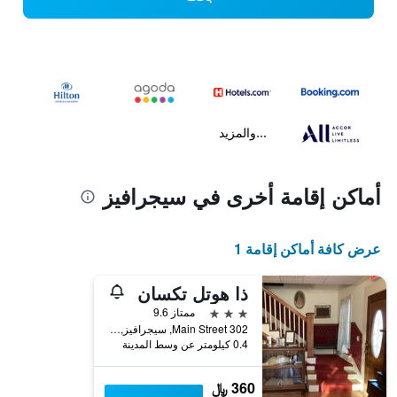
...والمزيد
أماكن إقامة أخرى في سيجرافيز
عرض كافة أماكن إقامة 1
ذا هوتل تكسان
3 نجوم
ممتاز 9.6
302 Main Street, سيجرافيز, TX, الولايات المتحدة الأميريكية
0.4 كيلومتر عن وسط المدينة
360 ﷼