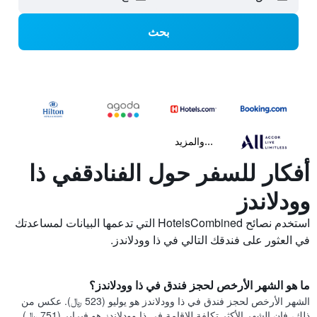
بحث
...والمزيد
أفكار للسفر حول الفنادقفي ذا
وودلاندز
استخدم نصائح HotelsCombined التي تدعمها البيانات لمساعدتك
في العثور على فندقك التالي في ذا وودلاندز.
ما هو الشهر الأرخص لحجز فندق في ذا وودلاندز؟
الشهر الأرخص لحجز فندق في ذا وودلاندز هو يوليو (523 ﷼). عكس من
ذلك، فإن الشهر الأكثر تكلفة للإقامة في ذا وودلاندز هو فبراير (751 ﷼).