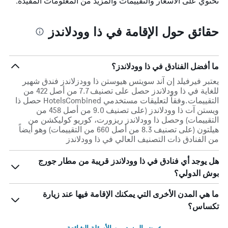
تحتوي على الأسعار والتقييمات والمزيد من المعلومات المفيدة.
حقائق حول الإقامة في ذا وودلاندز
ما أفضل الفنادق في ذا وودلاندز؟
يعتبر فيرفيلد إن آند سويتس هيوستن ذا وودزلاندز فندق شهير
للغاية في ذا وودلاندز حصل على تصنيف 7.7 من أصل 422 من
التقييمات.وفقاً لتعليقات مستخدمي HotelsCombined حصل ذا
ويستن آت ذا وودلاندز (على تصنيف 9.0 من أصل 458 من
التقييمات) وحصل ذا وودلاندز ريزورت، كوريو كوليكشن من
هيلتون (على تصنيف 8.3 من أصل 660 من التقييمات) وهو أيضاً
من الفنادق ذات التصنيف العالي في ذا وودلاندز
هل يوجد أي فنادق في ذا وودلاندز قريبة من مطار جورج
بوش الدولي؟
ما هي المدن الأخرى التي يمكنك الإقامة فيها عند زيارة
تكساس؟
عرض المزيد من الأسئلة الشائعة