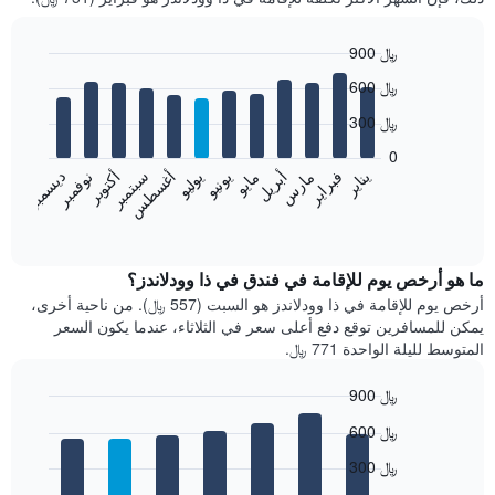
900 ﷼
Bar
Chart
600 ﷼
graphic.
chart
with
300 ﷼
12
bars.
0
فبراير
مايو
أغسطس
نوفمبر
يناير
أبريل
يوليو
أكتوبر
مارس
يونيو
سبتمبر
ديسمبر
يعرض
المخطط
End
of
التالي
interactive
متوسط
chart
سعر
ما هو أرخص يوم للإقامة في فندق في ذا وودلاندز؟
غرفة
أرخص يوم للإقامة في ذا وودلاندز هو السبت (557 ﷼). من ناحية أخرى،
كل
يمكن للمسافرين توقع دفع أعلى سعر في الثلاثاء، عندما يكون السعر
شهر
المتوسط لليلة الواحدة 771 ﷼.
يتضمن
المخطط
900 ﷼
1
Bar
محور
Chart
600 ﷼
graphic.
chart
X
with
الذي
300 ﷼
7
يعرض
bars.