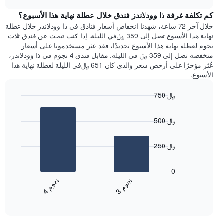
1
هذه
chart
محور
كم تكلفة غرفة ذا وودلاندز فندق خلال عطلة نهاية هذا الأسبوع؟
الليلة
Y
الذي
خلال آخر 72 ساعة، شهدنا انخفاض أسعار فنادق في ذا وودلاندز خلال عطلة
الذي
عُثر
نهاية هذا الأسبوع تصل إلى 359 ﷼في الليلة. إذا كنت تبحث عن فندق ثلاث
يعرض
عليه
نجوم لعطلة نهاية هذا الأسبوع تحديدًا، فقد عثر مستخدمونا على أسعار
متوسط
خلال
منخفضة تصل إلى 359 ﷼ في الليلة. مقابل فندق 4 نجوم في ذا وودلاندز،
سعر
آخر
عُثر مؤخرًا على أرخص سعر والذي كان 651 ﷼في الليلة لعطلة نهاية هذا
غرفة
3
الأسبوع.
أيام
مع
750 ﷼
التصنيف
Bar
حسب
Chart
graphic.
chart
النجوم
500 ﷼
with
يتضمن
2
المخطط
bars.
1
250 ﷼
محور
يعرض
X
المخطط
0
التي
التالي
ن
م
ن
م
تعرض
متوسط
3
ج
و
4
ج
و
فئات
End
سعر
of
الفنادق
الغرفة
interactive
بالنجوم.
خلال
chart