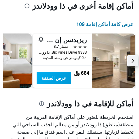
أماكن إقامة أخرى في ذا وودلاندز
عرض كافة أماكن إقامة 109
ريزيدنس إن باي ماريوت هيوستن ذا وودلاندز/ ماركت ستريت
3 نجوم
ممتاز 8.7
9333 Six Pines Drive, ذا وودلاندز, TX, الولايات المتحدة الأميريكية
0.4 كيلومتر عن وسط المدينة
664 ﷼
عرض الصفقة
أماكن للإقامة في ذا وودلاندز
استخدم الخريطة للعثور على أماكن الإقامة القريبة من
منطقة(مناطق) ذا وودلاندز أو من معالم الجذب السياحي التي
تخطط لزيارتها. سينقلك النقر على اسم فندق ما إلى صفحة