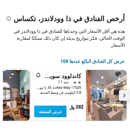
يتضمن
بالنجوم.
يتضمن
المخطط
1
المخطط
أرخص الفنادق في ذا وودلاندز، تكساس
1
محور
X
محور
هذه هي أقل الأسعار التي وجدناها للفنادق في ذا وودلاندز في
Y
الذي
الذي
يعرض
الوقت الحالي. فكر بتواريخ بديلة إن كان ذلك ممكنًا لمقارنة
عدد
يعرض
الأسعار.
الأيام
متوسط
قبل
سعر
غرفة
الإقامة
عرض كل الفنادق البالغ عددها 109
في
يتضمن
عطلة
المخطط
كاندلوود سويتس هيوستون (ذا وودلاندز) باي آيتش جي
نهاية
التالي
1
هذا
2 نجمتين
جيد 7.1
محور
الأسبوع
17525 St. Lukes Way, ذا وودلاندز, TX, الولايات المتحدة الأميريكية
Y
خلال
3.8 كيلومتر عن وسط المدينة
آخر
الذي
3
يعرض
282 ﷼
أيام
متوسط
عرض الصفقة
سعر
غرفة