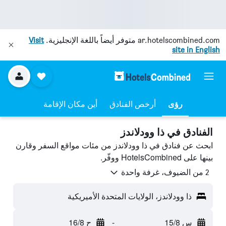
ar.hotelscombined.com
متوفر أيضاً باللغة الإنجليزية.
Visit
site in English
رؤى
أرخص الفنادق
أين مكان الإقامة
الفنادق في ذا وودلاندز
ابحث عن فنادق في ذا وودلاندز من مئات مواقع السفر وقارن
بينها على HotelsCombined ووفّر.
2 من الضيوف، غرفة واحدة
ذا وودلاندز، الولايات المتحدة الأميريكية
س 15/8
-
ح 16/8