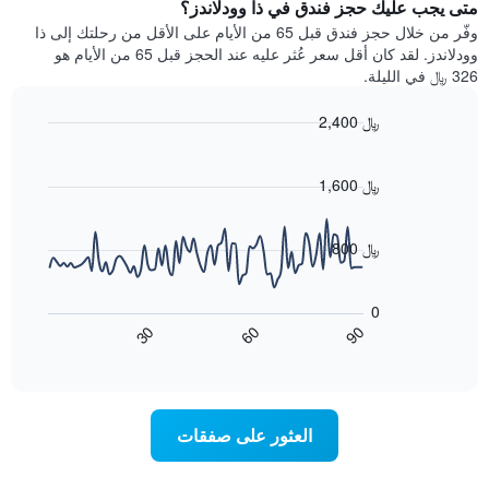
يتضمن
متى يجب عليك حجز فندق في ذا وودلاندز؟
عطلة
المخطط
نهاية
وفّر من خلال حجز فندق قبل 65 من الأيام على الأقل من رحلتك إلى ذا
1
هذا
وودلاندز. لقد كان أقل سعر عُثر عليه عند الحجز قبل 65 من الأيام هو
محور
الأسبوع
326 ﷼ في الليلة.
Y
الذي
الذي
عُثر
2,400 ﷼
يعرض
عليه
متوسط
Line
Chart
خلال
graphic.
chart
سعر
آخر
with
1,600 ﷼
الغرفة
3
90
هذه
أيام
data
الليلة
points.
مع
800 ﷼
الذي
التصنيف
عُثر
حسب
يعرض
عليه
النجوم
المخطط
0
خلال
التالي
يتضمن
60
90
30
آخر
كيفية
المخطط
End
3
of
1
تغير
interactive
أيام
سعر
محور
chart
X
غرفة
عند
الذي
العثور على صفقات
يعرض
اقتراب
تاريخ
فئات
الإقامة
الفنادق