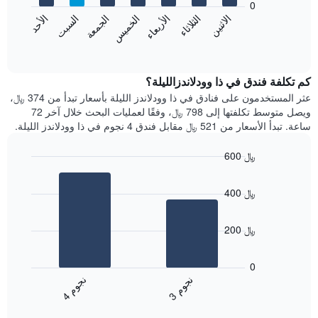
0
الشهور.
الاثنين
الثلاثاء
الأربعاء
الخميس
الجمعة
السبت
الأحد
يتضمن
يعرض
المخطط
المخطط
End
التالي
of
التالي
interactive
1
متوسط
chart
محور
سعر
كم تكلفة فندق في ذا وودلاندزالليلة؟
Y
غرفة
عثر المستخدمون على فنادق في ذا وودلاندز الليلة بأسعار تبدأ من 374 ﷼،
الذي
كل
ويصل متوسط تكلفتها إلى 798 ﷼، وفقًا لعمليات البحث خلال آخر 72
يعرض
يوم
ساعة. تبدأ الأسعار من 521 ﷼ مقابل فندق 4 نجوم في ذا وودلاندز الليلة.
متوسط
في
سعر
الأسبوع
600 ﷼
غرفة
يتضمن
Bar
المخطط
Chart
graphic.
chart
1
400 ﷼
with
محور
2
X
bars.
الذي
200 ﷼
يعرض
يعرض
أيام
المخطط
0
الأسبوع.
التالي
ن
م
ن
م
يتضمن
متوسط
3
ج
و
4
ج
و
المخطط
End
سعر
of
التالي
الغرفة
interactive