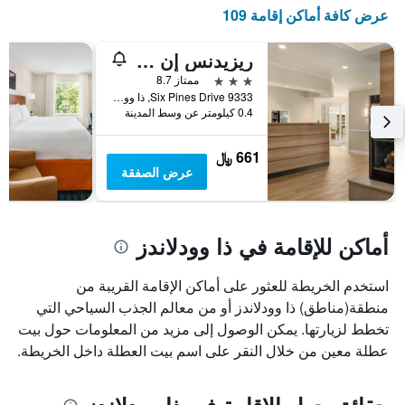
X
عرض كافة أماكن إقامة 109
الذي
يعرض
أيام
ريزيدنس إن باي ماريوت هيوستن ذا وودلاندز/ ماركت ستريت
الأسبوع.
3 نجوم
ممتاز 8.7
يتضمن
9333 Six Pines Drive, ذا وودلاندز, TX, الولايات المتحدة الأميريكية
المخطط
0.4 كيلومتر عن وسط المدينة
التالي
1
661 ﷼
محور
عرض الصفقة
Y
الذي
يعرض
متوسط
أماكن للإقامة في ذا وودلاندز
سعر
غرفة
استخدم الخريطة للعثور على أماكن الإقامة القريبة من
منطقة(مناطق) ذا وودلاندز أو من معالم الجذب السياحي التي
تخطط لزيارتها. يمكن الوصول إلى مزيد من المعلومات حول بيت
عطلة معين من خلال النقر على اسم بيت العطلة داخل الخريطة.