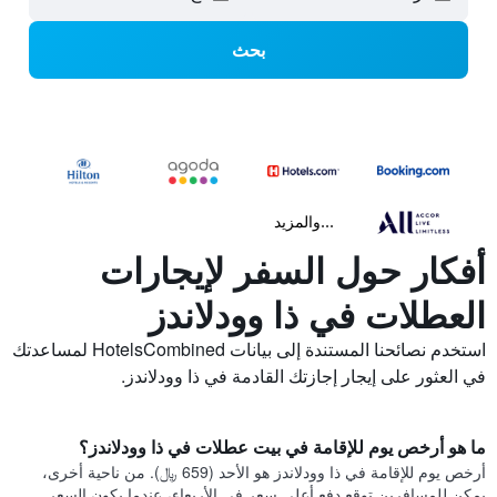
بحث
...والمزيد
أفكار حول السفر لإيجارات
العطلات في ذا وودلاندز
استخدم نصائحنا المستندة إلى بيانات HotelsCombined لمساعدتك
في العثور على إيجار إجازتك القادمة في ذا وودلاندز.
ما هو أرخص يوم للإقامة في بيت عطلات في ذا وودلاندز؟
أرخص يوم للإقامة في ذا وودلاندز هو الأحد (659 ﷼). من ناحية أخرى،
يمكن للمسافرين توقع دفع أعلى سعر في الأربعاء، عندما يكون السعر