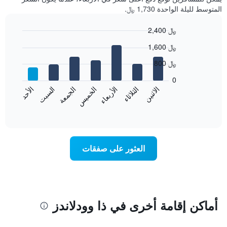
المتوسط لليلة الواحدة 1,730 ﷼.
2,400 ﷼
Bar
Chart
1,600 ﷼
graphic.
chart
with
800 ﷼
7
bars.
0
الاثنين
الخميس
الأحد
الأربعاء
السبت
الثلاثاء
الجمعة
يعرض
المخطط
End
of
التالي
interactive
متوسط
chart
سعر
غرفة
العثور على صفقات
كل
يوم
في
الأسبوع
يتضمن
المخطط
أماكن إقامة أخرى في ذا وودلاندز
1
محور