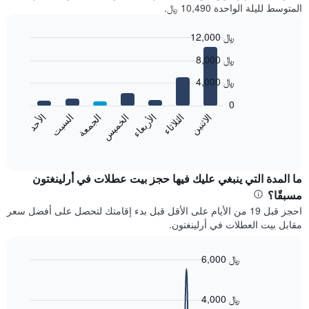
المتوسط لليلة الواحدة 10,490 ﷼.
12,000 ﷼
Bar
Chart
8,000 ﷼
graphic.
chart
with
4,000 ﷼
7
bars.
0
الجمعة
الخميس
الأربعاء
الثلاثاء
الاثنين
الأحد
السبت
يعرض
المخطط
End
of
التالي
interactive
متوسط
chart
سعر
ما المدة التي ينبغي عليك فيها حجز بيت عطلات في أرلينغتون
غرفة
مسبقًا؟
كل
احجز قبل 19 من الأيام على الأقل قبل بدء إقامتك لتحصل على أفضل سعر
يوم
مقابل بيت العطلات في أرلينغتون.
في
الأسبوع
يتضمن
6,000 ﷼
المخطط
Line
Chart
1
graphic.
chart
محور
with
4,000 ﷼
X
90