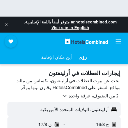
ar.hotelscombined.com
متوفر أيضاً باللغة الإنجليزية.
Visit site in English
رؤى
أين مكان الإقامة
إيجارات العطلات في أرلينغتون
ابحث عن بيوت العطلات في أرلينغتون، تكساس من مئات
مواقع السفر على HotelsCombined وقارن بينها ووفّر.
2 من الضيوف، غرفة واحدة
أرلينغتون، الولايات المتحدة الأميريكية
ح 16/8
-
ن 17/8