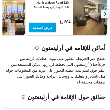
قبل
820 North Watson Road, أرلينغتون, TX, الولايات المتحدة الأميريكية
الإقامة
4.8 كيلومتر عن وسط المدينة
يتضمن
المخطط
التالي
204 ﷼
1
عرض الصفقة
محور
Y
الذي
يعرض
أماكن للإقامة في أرلينغتون
متوسط
سعر
غرفة
تصفح عبر الخريطة للعثور على بيوت عطلات قريبة من
حي(أحياء) أرلينغتون التي تخطط لزيارتها. يمكن للمستخدمين
النقر فوق اسم بيت عطلة للعثور على مزيد من المعلومات حوله،
مثل السعر والتعليقات ووسائل الراحة وكذلك العثور على
صفقات مختلفة له.
حقائق حول الإقامة في أرلينغتون