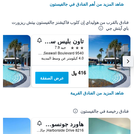
شاهد المزيد من أهم الفنادق في جالفيستون
فنادق بالقرب من هوليداي إن كلوب فاكيشنز جالفيستون بيتش ريزورت
باي آيتش جي
تاون بليس سويتس باي ماريوت جالفستون آيلاند
3 نجوم
جيد 7.9
9540 Seawall Boulevard, جالفيستون, TX, الولايات المتحدة الأميريكية
4.0 كيلومتر عن وسط المدينة
416 ﷼
عرض الصفقة
شاهد المزيد من الفنادق القريبة
فنادق رخيصة في جالفيستون
هاورد جونسون باي ويندام غالفستون
8216 Harborside Drive, جالفيستون, TX, الولايات المتحدة الأميريكية