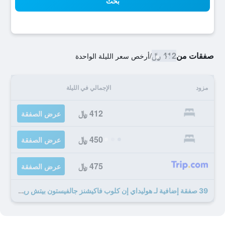
بحث
صفقات من
412 ﷼
/
أرخص سعر الليلة الواحدة
مزود
الإجمالي في الليلة
412 ﷼
عرض الصفقة
450 ﷼
عرض الصفقة
475 ﷼
عرض الصفقة
39 صفقة إضافية لـ هوليداي إن كلوب فاكيشنز جالفيستون بيتش ريزورت باي آيتش جي