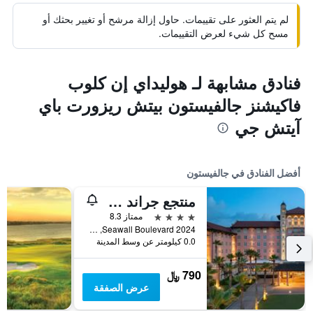
لم يتم العثور على تقييمات. حاول إزالة مرشح أو تغيير بحثك أو
مسح كل شيء لعرض التقييمات.
فنادق مشابهة لـ هوليداي إن كلوب
فاكيشنز جالفيستون بيتش ريزورت باي
آيتش جي
أفضل الفنادق في جالفيستون
منتجع جراند جالفيز، مجموعة أوتوغراف
4 نجوم
ممتاز 8.3
2024 Seawall Boulevard, جالفيستون, TX, الولايات المتحدة الأميريكية
0.0 كيلومتر عن وسط المدينة
790 ﷼
عرض الصفقة