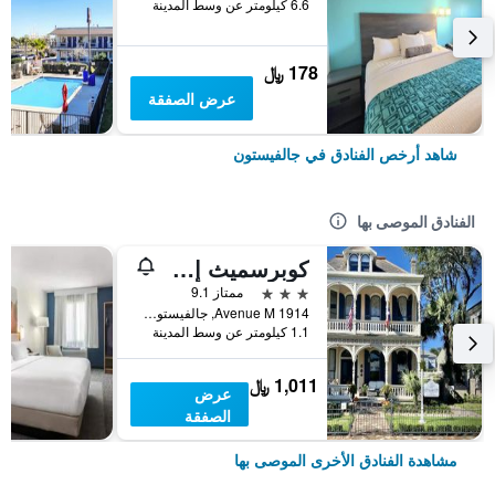
6.6 كيلومتر عن وسط المدينة
178 ﷼
عرض الصفقة
شاهد أرخص الفنادق في جالفيستون
الفنادق الموصى بها
كوبرسميث إن بد آند بريكفاست
3 نجوم
ممتاز 9.1
1914 Avenue M, جالفيستون, TX, الولايات المتحدة الأميريكية
1.1 كيلومتر عن وسط المدينة
1,011 ﷼
عرض
الصفقة
مشاهدة الفنادق الأخرى الموصى بها