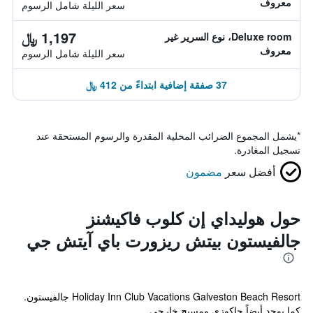
معروف
سعر الليلة شامل الرسوم
1,197 ﷼
Deluxe room، نوع السرير غير
معروف
سعر الليلة شامل الرسوم
37 صفقة إضافية ابتداءً من 412 ﷼
*
يشمل المجموع الضرائب المحلية المقدرة والرسوم المستحقة عند
تسجيل المغادرة.
أفضل سعر
مضمون
حول هوليداي إن كلوب فاكيشنز
جالفيستون بيتش ريزورت باي آيتش جي
Holiday Inn Club Vacations Galveston Beach Resort جالفيستون.
كما يوجد أيضاً جاكوزي ومسبح خارجي.