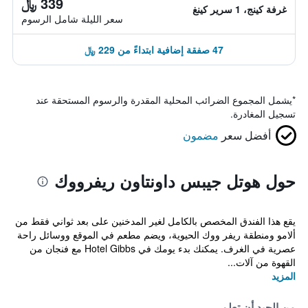
339 ﷼
غرفة كينج، 1 سرير كينغ
سعر الليلة شامل الرسوم
47 صفقة إضافية ابتداءً من 229 ﷼
*
يشمل المجموع الضرائب المحلية المقدرة والرسوم المستحقة عند
تسجيل المغادرة.
أفضل سعر
مضمون
حول هوتل جيبس داونتاون ريفرووك
يقع هذا الفندق المخصص بالكامل لغير المدخنين على بعد ثواني فقط من
ألامو ومنطقة ريفر ووك الحيوية، ويضم مطعم في الموقع ووسائل راحة
عصرية في الغرف. يمكنك بدء يومك في Hotel Gibbs مع فنجان من
القهوة من آلات...
المزيد
من الجيد أن تعلم