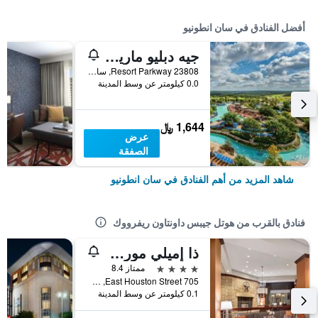
أفضل الفنادق في سان انطونيو
جيه دبليو ماريوت سان أنطونيو هيل
23808 Resort Parkway, سان انطونيو, TX, الولايات المتحدة الأميريكية
0.0 كيلومتر عن وسط المدينة
1,644 ﷼
عرض
الصفقة
شاهد المزيد من أهم الفنادق في سان انطونيو
فنادق بالقرب من هوتل جيبس داونتاون ريفرووك
ذا إميلي مورجان سان أنطونيو - أحد فنادق دبل تري من هيلتون
4 نجوم
ممتاز 8.4
705 East Houston Street, سان انطونيو, TX, الولايات المتحدة الأميريكية
0.1 كيلومتر عن وسط المدينة