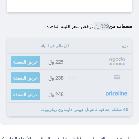
صفقات من
229 ﷼
/
أرخص سعر الليلة الواحدة
مزود
الإجمالي في الليلة
229 ﷼
عرض الصفقة
238 ﷼
عرض الصفقة
246 ﷼
عرض الصفقة
49 صفقة إضافية لـ هوتل جيبس داونتاون ريفرووك
لمحة عن
التقييمات
فنادق مشابهة
الموقع
الأسئلة الشائعة