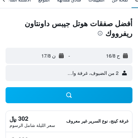
أفضل صفقات هوتل جيبس داونتاون
ريفرووك
ح 16/8
-
ن 17/8
2 من الضيوف، غرفة واحدة
302 ﷼
غرفة كينج، نوع السرير غير معروف
سعر الليلة شامل الرسوم