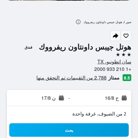
صور لـ هوتل جيبس داونتاون ريفرووك
هوتل جيبس داونتاون ريفرووك
فندق
3 نجوم
سان انطونيو، TX
+1 210 933 2000
ممتاز
2,788 من التقييمات تم التحقق منها
8.5
ح 16/8
-
ن 17/8
2 من الضيوف، غرفة واحدة
بحث