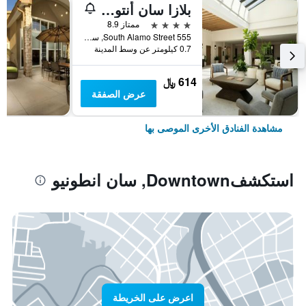
بلازا سان أنتونيو هوتل آند سبا، أوتوجراف كوليكشن
4 نجوم
ممتاز 8.9
555 South Alamo Street, سان انطونيو, TX, الولايات المتحدة الأميريكية
0.7 كيلومتر عن وسط المدينة
614 ﷼
عرض الصفقة
مشاهدة الفنادق الأخرى الموصى بها
استكشفDowntown, سان انطونيو
اعرض على الخريطة