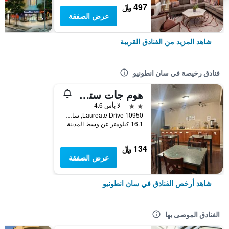
497 ﷼
عرض الصفقة
شاهد المزيد من الفنادق القريبة
فنادق رخيصة في سان انطونيو
هوم جات ستوديوز آند سويتس سان أنتونيو ميديكال سنتر
2 نجمتين
لا بأس 4.6
10950 Laureate Drive, سان انطونيو, TX, الولايات المتحدة الأميريكية
16.1 كيلومتر عن وسط المدينة
134 ﷼
عرض الصفقة
شاهد أرخص الفنادق في سان انطونيو
الفنادق الموصى بها