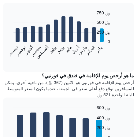
750 ﷼
Bar
Chart
500 ﷼
graphic.
chart
with
250 ﷼
12
bars.
0
فبراير
مايو
أغسطس
نوفمبر
يناير
أبريل
يوليو
أكتوبر
مارس
يونيو
سبتمبر
ديسمبر
يعرض
المخطط
End
of
التالي
interactive
متوسط
chart
سعر
ما هو أرخص يوم للإقامة في فندق في فورنيي؟
غرفة
أرخص يوم للإقامة في فورنيي هو الاثنين (367 ﷼). من ناحية أخرى، يمكن
كل
للمسافرين توقع دفع أعلى سعر في الجمعة، عندما يكون السعر المتوسط
شهر
لليلة الواحدة 521 ﷼.
يتضمن
المخطط
600 ﷼
1
Bar
محور
Chart
400 ﷼
graphic.
chart
X
with
الذي
200 ﷼
7
يعرض
bars.