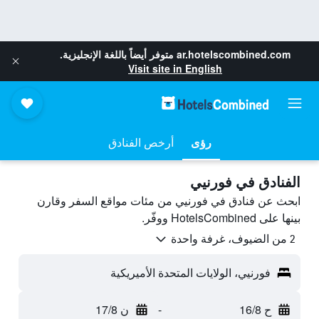
ar.hotelscombined.com
متوفر أيضاً باللغة الإنجليزية.
Visit site in English
رؤى
أرخص الفنادق
الفنادق في فورنيي
ابحث عن فنادق في فورنيي من مئات مواقع السفر وقارن
بينها على HotelsCombined ووفّر.
2 من الضيوف، غرفة واحدة
فورنيي، الولايات المتحدة الأميريكية
ح 16/8
-
ن 17/8