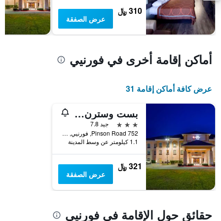
يعرض
310 ﷼
متوسط
عرض الصفقة
سعر
غرفة
أماكن إقامة أخرى في فورنيي
عرض كافة أماكن إقامة 31
بست وسترن بلس كريستوفر إن آند سويتس
3 نجوم
جيد 7.8
752 Pinson Road, فورنيي, TX, الولايات المتحدة الأميريكية
1.1 كيلومتر عن وسط المدينة
321 ﷼
عرض الصفقة
حقائق حول الإقامة في فورنيي