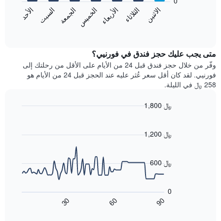
0
الشهور.
الاثنين
الثلاثاء
الأربعاء
الخميس
الجمعة
السبت
الأحد
يتضمن
يعرض
المخطط
المخطط
End
التالي
of
التالي
interactive
1
متوسط
chart
محور
سعر
متى يجب عليك حجز فندق في فورنيي؟
Y
غرفة
وفّر من خلال حجز فندق قبل 24 من الأيام على الأقل من رحلتك إلى
الذي
كل
فورنيي. لقد كان أقل سعر عُثر عليه عند الحجز قبل 24 من الأيام هو
يعرض
يوم
258 ﷼ في الليلة.
متوسط
في
سعر
الأسبوع
1,800 ﷼
غرفة
يتضمن
Line
المخطط
Chart
graphic.
chart
1
with
1,200 ﷼
محور
90
X
data
الذي
points.
600 ﷼
يعرض
أيام
يعرض
الأسبوع.
المخطط
0
يتضمن
التالي
60
90
30
المخطط
كيفية
End
of
التالي
تغير
interactive
1