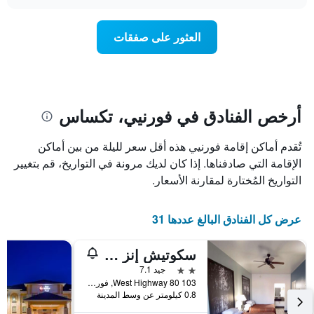
سعر
chart
محور
غرفة
Y
عند
العثور على صفقات
الذي
اقتراب
يعرض
تاريخ
متوسط
الإقامة
سعر
يتضمن
غرفة
المخطط
1
أرخص الفنادق في فورنيي، تكساس
محور
X
تُقدم أماكن إقامة فورنيي هذه أقل سعر لليلة من بين أماكن
الذي
يعرض
الإقامة التي صادفناها. إذا كان لديك مرونة في التواريخ، قم بتغيير
عدد
التواريخ المُختارة لمقارنة الأسعار.
الأيام
قبل
الإقامة
عرض كل الفنادق البالغ عددها 31
يتضمن
المخطط
سكوتيش إنز آند سويتس فورني ايست دالاس
التالي
1
2 نجمتين
جيد 7.1
محور
103 West Highway 80, فورنيي, TX, الولايات المتحدة الأميريكية
Y
0.8 كيلومتر عن وسط المدينة
الذي