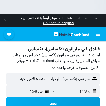
ar.hotelscombined.com
متوفر أيضاً باللغة الإنجليزية.
Visit site in English
فنادق في ماراثون (تكساس)، تكساس
ابحث عن فنادق في ماراثون (تكساس)، تكساس من مئات
مواقع السفر وقارن بينها على HotelsCombined ووفّر.
2 من الضيوف، غرفة واحدة
ماراثون (تكساس)، الولايات المتحدة الأميريكية
ج 14/8
-
س 15/8
بحث