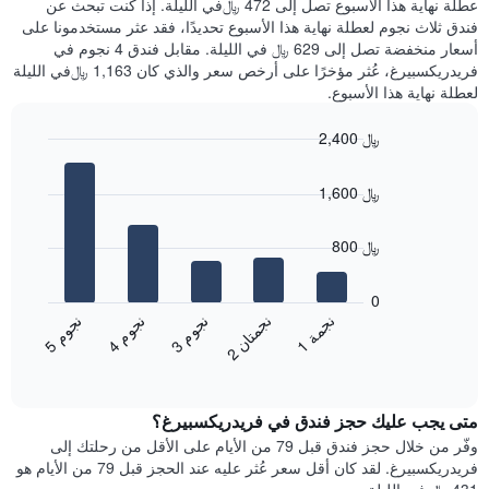
عطلة نهاية هذا الأسبوع تصل إلى 472 ﷼في الليلة. إذا كنت تبحث عن
سعر
خلال
فندق ثلاث نجوم لعطلة نهاية هذا الأسبوع تحديدًا، فقد عثر مستخدمونا على
غرفة
آخر
أسعار منخفضة تصل إلى 629 ﷼ في الليلة. مقابل فندق 4 نجوم في
3
فريدريكسبيرغ، عُثر مؤخرًا على أرخص سعر والذي كان 1,163 ﷼في الليلة
أيام
لعطلة نهاية هذا الأسبوع.
مع
التصنيف
2,400 ﷼
حسب
النجوم
Bar
Chart
graphic.
يتضمن
chart
1,600 ﷼
with
المخطط
5
1
bars.
محور
800 ﷼
X
يعرض
التي
المخطط
0
تعرض
التالي
ن
م
ن
ن
ن
ة
ن
م
ن
م
فئات
متوسط
3
ج
و
1
ج
م
5
ج
و
4
ج
و
الفنادق
2
ج
م
ت
ا
End
سعر
بالنجوم.
of
الغرفة
interactive
يتضمن
خلال
chart
المخطط
متى يجب عليك حجز فندق في فريدريكسبيرغ؟
عطلة
1
نهاية
وفّر من خلال حجز فندق قبل 79 من الأيام على الأقل من رحلتك إلى
محور
هذا
فريدريكسبيرغ. لقد كان أقل سعر عُثر عليه عند الحجز قبل 79 من الأيام هو
Y
الأسبوع