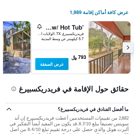
عرض كافة أماكن إقامة 1,989
'August Schmidt' Fredericksburg Cottage w/ Hot Tub
فريدريكسبيرغ, TX, الولايات المتحدة الأميريكية
5.7 كيلومتر عن وسط المدينة
793 ﷼
عرض الصفقة
حقائق حول الإقامة في فريدريكسبيرغ
ما أفضل الفنادق في فريدريكسبيرغ؟
2,882 من تقييمات المستخدمين أعطت فريدريكسبيرج إن آند
سويتس تصنيفاً يبلغ 8.7/10.قد يكون من المفيد أيضاً التفكير في
ألبرت هوتل والذي حصل على درجة تقييم تبلغ 8.4/10 من اصل