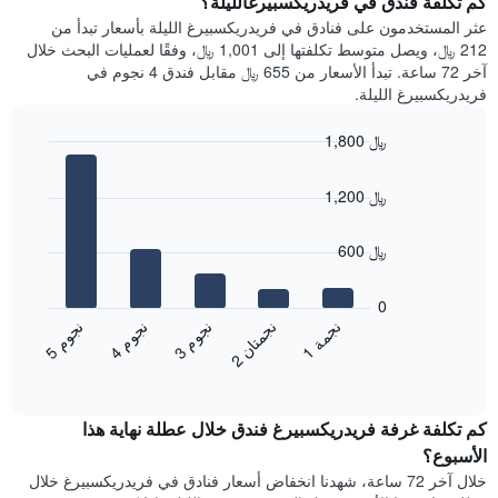
كم تكلفة فندق في فريدريكسبيرغالليلة؟
Y
غرفة
عثر المستخدمون على فنادق في فريدريكسبيرغ الليلة بأسعار تبدأ من
الذي
كل
212 ﷼، ويصل متوسط تكلفتها إلى 1,001 ﷼، وفقًا لعمليات البحث خلال
يعرض
يوم
آخر 72 ساعة. تبدأ الأسعار من 655 ﷼ مقابل فندق 4 نجوم في
متوسط
في
فريدريكسبيرغ الليلة.
سعر
الأسبوع
غرفة
يتضمن
1,800 ﷼
المخطط
Bar
1
Chart
graphic.
chart
محور
1,200 ﷼
with
X
5
الذي
bars.
600 ﷼
يعرض
أيام
يعرض
الأسبوع.
المخطط
0
يتضمن
التالي
ن
م
ن
ن
ن
ة
ن
م
ن
م
المخطط
متوسط
3
ج
و
1
ج
م
5
ج
و
4
ج
و
2
ج
م
ت
ا
التالي
End
سعر
1
of
الغرفة
interactive
محور
هذه
chart
Y
كم تكلفة غرفة فريدريكسبيرغ فندق خلال عطلة نهاية هذا
الليلة
الذي
الذي
الأسبوع؟
يعرض
عُثر
خلال آخر 72 ساعة، شهدنا انخفاض أسعار فنادق في فريدريكسبيرغ خلال
متوسط
عليه