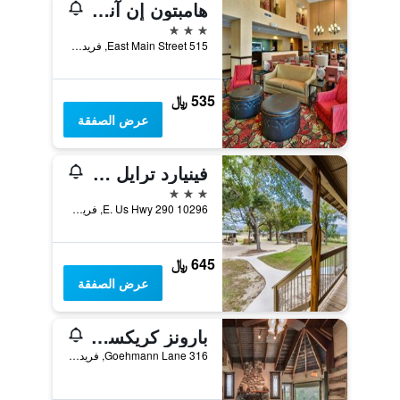
هامبتون إن آند سويتس فريدركسبرج
3 نجوم
515 East Main Street, فريدريكسبيرغ, TX, الولايات المتحدة الأميريكية
535 ﷼
عرض الصفقة
فينيارد ترايل كوتيدجز - للبالغين فقط
3 نجوم
10296 E. Us Hwy 290, فريدريكسبيرغ, TX, الولايات المتحدة الأميريكية
645 ﷼
عرض الصفقة
بارونز كريكسايد
316 Goehmann Lane, فريدريكسبيرغ, TX, الولايات المتحدة الأميريكية