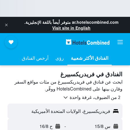
ar.hotelscombined.com
متوفر أيضاً باللغة الإنجليزية.
Visit site in English
رؤى
أرخص الفنادق
الفنادق في فريدريكسبيرغ
ابحث عن فنادق في فريدريكسبيرغ من مئات مواقع السفر
وقارن بينها على HotelsCombined ووفّر.
2 من الضيوف، غرفة واحدة
فريدريكسبيرغ، الولايات المتحدة الأميريكية
س 15/8
-
ح 16/8