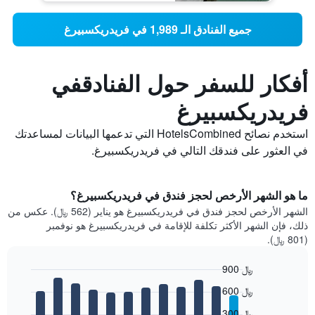
جميع الفنادق الـ 1,989 في فريدريكسبيرغ
أفكار للسفر حول الفنادقفي
فريدريكسبيرغ
استخدم نصائح HotelsCombined التي تدعمها البيانات لمساعدتك
في العثور على فندقك التالي في فريدريكسبيرغ.
ما هو الشهر الأرخص لحجز فندق في فريدريكسبيرغ؟
الشهر الأرخص لحجز فندق في فريدريكسبيرغ هو يناير (562 ﷼). عكس من
ذلك، فإن الشهر الأكثر تكلفة للإقامة في فريدريكسبيرغ هو نوفمبر
(801 ﷼).
900 ﷼
Bar
Chart
600 ﷼
graphic.
chart
with
300 ﷼