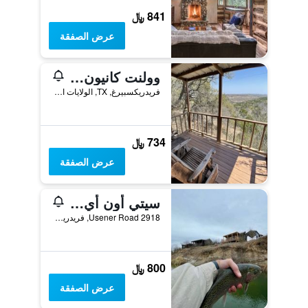
841 ﷼
عرض الصفقة
وولنت كانيون كابينز
فريدريكسبيرغ, TX, الولايات المتحدة الأميريكية
734 ﷼
عرض الصفقة
سيتي أون أي هيل آت سبرينغ كريك
2918 Usener Road, فريدريكسبيرغ, TX, الولايات المتحدة الأميريكية
800 ﷼
عرض الصفقة