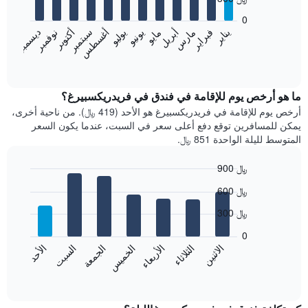
12
bars.
0
فبراير
مايو
أغسطس
نوفمبر
يناير
أبريل
يوليو
أكتوبر
مارس
يونيو
سبتمبر
ديسمبر
يعرض
المخطط
End
of
التالي
interactive
متوسط
chart
سعر
ما هو أرخص يوم للإقامة في فندق في فريدريكسبيرغ؟
غرفة
أرخص يوم للإقامة في فريدريكسبيرغ هو الأحد (419 ﷼). من ناحية أخرى،
كل
يمكن للمسافرين توقع دفع أعلى سعر في السبت، عندما يكون السعر
شهر
المتوسط لليلة الواحدة 851 ﷼.
يتضمن
المخطط
900 ﷼
1
Bar
محور
Chart
600 ﷼
graphic.
chart
X
with
الذي
300 ﷼
7
يعرض
bars.
0
الشهور.
الاثنين
الثلاثاء
الأربعاء
الخميس
الجمعة
السبت
الأحد
يتضمن
يعرض
المخطط
المخطط
End
التالي
of
التالي
interactive
1
متوسط
chart
محور
سعر