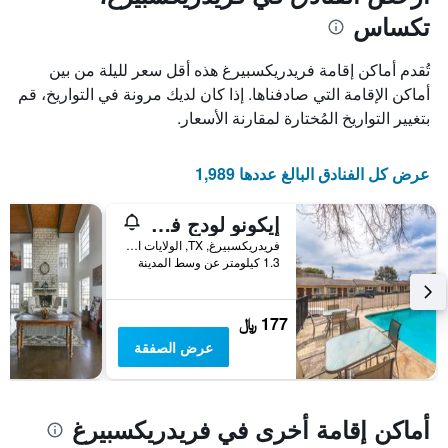
1
محور
تكساس
X
محور
Y
الذي
الذي
يعرض
تُقدم أماكن إقامة فريدريكسبيرغ هذه أقل سعر لليلة من بين
عدد
يعرض
أماكن الإقامة التي صادفناها. إذا كان لديك مرونة في التواريخ، قم
الأيام
متوسط
بتغيير التواريخ المُختارة لمقارنة الأسعار.
قبل
سعر
غرفة
الإقامة
في
يتضمن
عرض كل الفنادق البالغ عددها 1,989
عطلة
المخطط
نهاية
التالي
1
هذا
إيكونو لودج فريدريكسبيرج
محور
الأسبوع
فريدريكسبيرغ, TX, الولايات المتحدة الأميريكية
Y
خلال
1.3 كيلومتر عن وسط المدينة
آخر
الذي
3
يعرض
أيام
متوسط
177 ﷼
سعر
غرفة
عرض الصفقة
أماكن إقامة أخرى في فريدريكسبيرغ