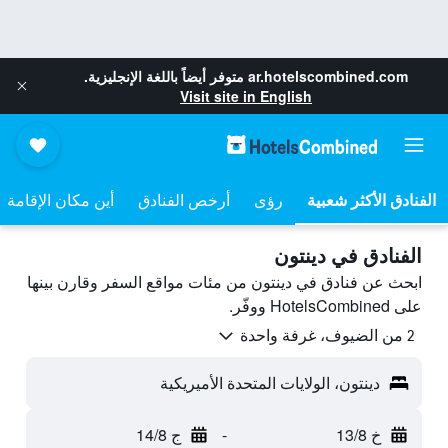
ar.hotelscombined.com
متوفر أيضاً باللغة الإنجليزية.
Visit site in English
رؤى
أرخص الفنادق
أين مكان الإقامة
الفنادق في دينتون
ابحث عن فنادق في دينتون من مئات مواقع السفر وقارن بينها
على HotelsCombined ووفّر.
2 من الضيوف، غرفة واحدة
دينتون، الولايات المتحدة الأميريكية
خ 13/8
-
ج 14/8