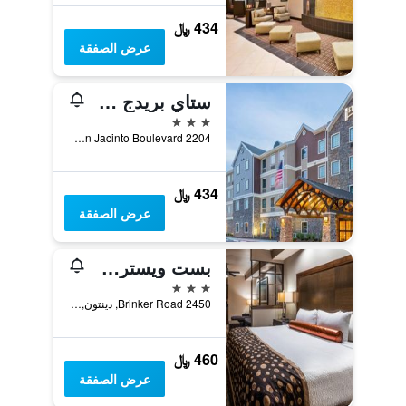
434 ﷼
عرض الصفقة
ستاي بريدج سويتس دينتون باي آيتش جي
3 نجوم
2204 San Jacinto Boulevard, دينتون, TX, الولايات المتحدة الأميريكية
434 ﷼
عرض الصفقة
بست ويسترن بريمر كراون فيس إن آند سويتس
3 نجوم
2450 Brinker Road, دينتون, TX, الولايات المتحدة الأميريكية
460 ﷼
عرض الصفقة