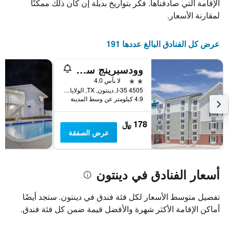
الذي
يعرض
الإقامة التي صادفناها. فكر بتواريخ بديلة إن كان ذلك ممكنًا
عدد
يعرض
لمقارنة الأسعار.
الأيام
متوسط
قبل
سعر
غرفة
الإقامة
عرض كل الفنادق البالغ عددها 191
في
يتضمن
عطلة
المخطط
وودسبرينج سويتس دينتون
نهاية
التالي
1
هذا
2 نجمتين
لا بأس 4.0
محور
الأسبوع
4505 I-35, دينتون, TX, الولايات المتحدة الأميريكية
Y
خلال
4.9 كيلومتر عن وسط المدينة
آخر
الذي
3
يعرض
178 ﷼
أيام
متوسط
عرض الصفقة
سعر
غرفة
أسعار الفنادق في دينتون
تفصيل متوسط الأسعار لكل فئة فندق في دينتون. ستجد أيضًا
أماكن الإقامة الأكثر شهرة والأفضل قيمة ضمن كل فئة فندق.