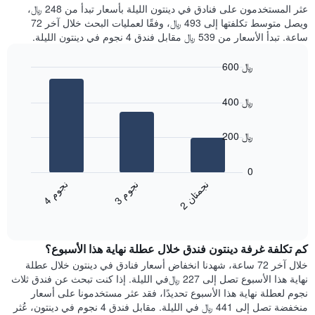
غرفة
عثر المستخدمون على فنادق في دينتون الليلة بأسعار تبدأ من 248 ﷼،
الذي
كل
ويصل متوسط تكلفتها إلى 493 ﷼، وفقًا لعمليات البحث خلال آخر 72
يعرض
يوم
ساعة. تبدأ الأسعار من 539 ﷼ مقابل فندق 4 نجوم في دينتون الليلة.
متوسط
في
سعر
الأسبوع
600 ﷼
غرفة
يتضمن
Bar
المخطط
Chart
graphic.
chart
1
400 ﷼
with
محور
3
X
bars.
200 ﷼
الذي
يعرض
يعرض
أيام
المخطط
0
الأسبوع.
التالي
ن
م
ن
ن
ن
م
يتضمن
متوسط
3
ج
و
4
ج
و
2
ج
م
ت
ا
المخطط
End
سعر
of
التالي
الغرفة
interactive
1
هذه
chart
محور
كم تكلفة غرفة دينتون فندق خلال عطلة نهاية هذا الأسبوع؟
الليلة
Y
الذي
خلال آخر 72 ساعة، شهدنا انخفاض أسعار فنادق في دينتون خلال عطلة
الذي
عُثر
نهاية هذا الأسبوع تصل إلى 227 ﷼في الليلة. إذا كنت تبحث عن فندق ثلاث
يعرض
عليه
نجوم لعطلة نهاية هذا الأسبوع تحديدًا، فقد عثر مستخدمونا على أسعار
متوسط
خلال
منخفضة تصل إلى 441 ﷼ في الليلة. مقابل فندق 4 نجوم في دينتون، عُثر
سعر