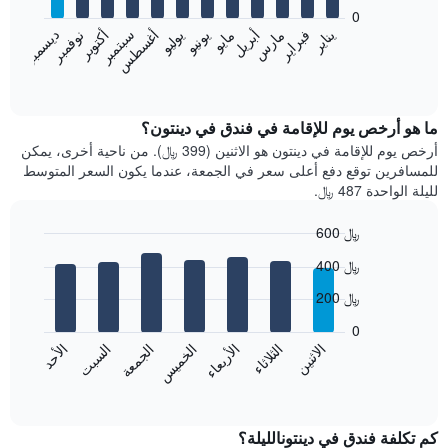
bars.
0
فبراير
مايو
أغسطس
نوفمبر
يناير
أبريل
يوليو
أكتوبر
مارس
يونيو
سبتمبر
ديسمبر
يعرض
المخطط
End
of
التالي
interactive
متوسط
chart
سعر
ما هو أرخص يوم للإقامة في فندق في دينتون؟
غرفة
أرخص يوم للإقامة في دينتون هو الاثنين (399 ﷼). من ناحية أخرى، يمكن
كل
للمسافرين توقع دفع أعلى سعر في الجمعة، عندما يكون السعر المتوسط
شهر
لليلة الواحدة 487 ﷼.
يتضمن
المخطط
600 ﷼
1
Bar
محور
Chart
400 ﷼
graphic.
chart
X
with
الذي
200 ﷼
7
يعرض
bars.
0
الشهور.
الاثنين
الثلاثاء
الأربعاء
الخميس
الجمعة
السبت
الأحد
يتضمن
يعرض
المخطط
المخطط
End
التالي
of
التالي
interactive
1
متوسط
chart
محور
سعر
كم تكلفة فندق في دينتونالليلة؟
Y