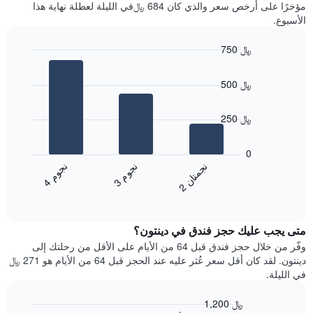
آخر
مؤخرًا على أرخص سعر والذي كان 684 ﷼في الليلة لعطلة نهاية هذا
غرفة
3
الأسبوع.
أيام
مع
750 ﷼
التصنيف
Bar
حسب
Chart
graphic.
chart
النجوم
500 ﷼
with
يتضمن
3
المخطط
bars.
250 ﷼
1
محور
يعرض
X
المخطط
0
التي
التالي
ن
م
ن
ن
ن
م
تعرض
متوسط
3
ج
و
4
ج
و
2
ج
م
ت
ا
فئات
End
سعر
of
الفنادق
الغرفة
interactive
بالنجوم.
خلال
chart
يتضمن
متى يجب عليك حجز فندق في دينتون؟
عطلة
المخطط
نهاية
وفّر من خلال حجز فندق قبل 64 من الأيام على الأقل من رحلتك إلى
1
هذا
دينتون. لقد كان أقل سعر عُثر عليه عند الحجز قبل 64 من الأيام هو 271 ﷼
محور
الأسبوع
في الليلة.
Y
الذي
الذي
عُثر
1,200 ﷼
يعرض
عليه