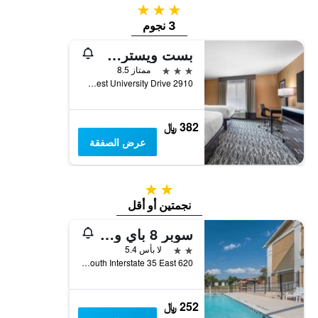
3 نجوم
3 نجوم
بست ويسترن بلس دينتون إن آند سويتس
3 نجوم
ممتاز 8.5
2910 West University Drive, دينتون, TX, الولايات المتحدة الأميريكية
382 ﷼
عرض الصفقة
2 نجمتين
نجمتين أو أقل
سوبر 8 باي ويندام دينتون
2 نجمتين
لا بأس 5.4
620 South Interstate 35 East, دينتون, TX, الولايات المتحدة الأميريكية
252 ﷼