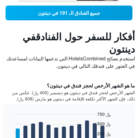
جميع الفنادق الـ 191 في دينتون
أفكار للسفر حول الفنادقفي
دينتون
استخدم نصائح HotelsCombined التي تدعمها البيانات لمساعدتك
في العثور على فندقك التالي في دينتون.
ما هو الشهر الأرخص لحجز فندق في دينتون؟
الشهر الأرخص لحجز فندق في دينتون هو ديسمبر (400 ﷼). عكس من
ذلك، فإن الشهر الأكثر تكلفة للإقامة في دينتون هو مارس (608 ﷼).
750 ﷼
Bar
Chart
500 ﷼
graphic.
chart
with
250 ﷼
12