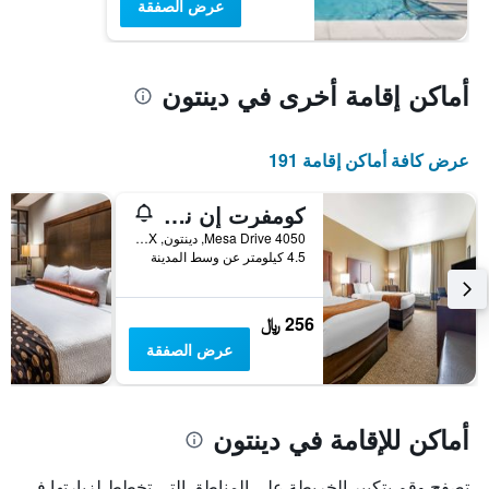
عرض الصفقة
أماكن إقامة أخرى في دينتون
عرض كافة أماكن إقامة 191
كومفرت إن نير يو إن تي
4050 Mesa Drive, دينتون, TX, الولايات المتحدة الأميريكية
4.5 كيلومتر عن وسط المدينة
256 ﷼
عرض الصفقة
أماكن للإقامة في دينتون
تصفح وقم بتكبير الخريطة على المناطق التي تخطط لزيارتها في